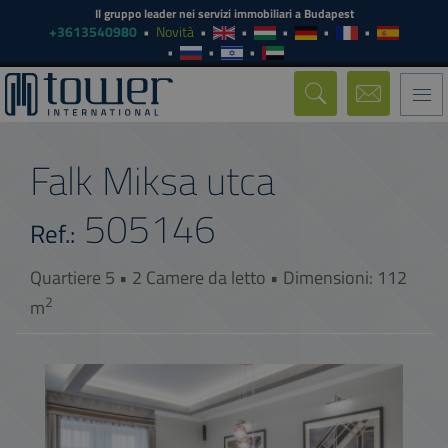
Il gruppo leader nei servizi immobiliari a Budapest
+3613540980
Novità
Togg
navi
Falk Miksa utca
505146
Ref.:
Quartiere 5 • 2 Camere da letto • Dimensioni: 112
2
m