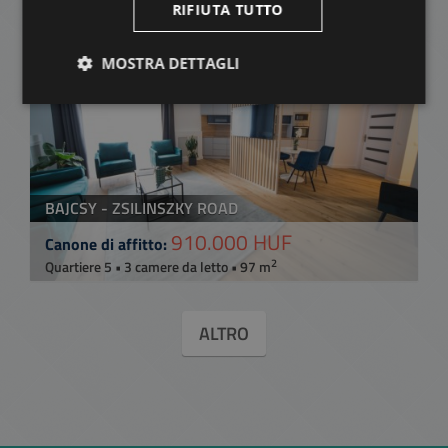
RIFIUTA TUTTO
AGGIUNGI ALLA LISTA
MOSTRA DETTAGLI
BAJCSY - ZSILINSZKY ROAD
910.000 HUF
Canone di affitto:
2
Quartiere 5 • 3 camere da letto • 97 m
ALTRO