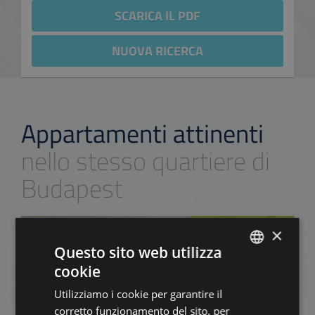
SCARICA IL PDF
NUOVA RICERCA
Appartamenti attinenti
nello stesso quartiere di
Budapest
AGGIUNGI ALLA LISTA
×
Questo sito web utilizza
cookie
ENGLISH
Utilizziamo i cookie per garantire il
HUNGARIAN
corretto funzionamento del sito, per