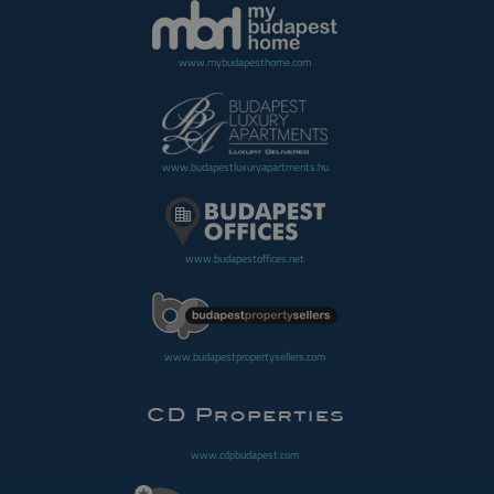
www.mybudapesthome.com
www.budapestluxuryapartments.hu
www.budapestoffices.net
www.budapestpropertysellers.com
www.cdpbudapest.com