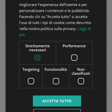
GERMAN
migliorare l'esperienza dell'utente e per
personalizzare i contenuti e le pubblicità.
FRENCH
ERZSÉBET SQUARE PANORAMA
Facendo clic su “Accetta tutto” si accetta
ITALIAN
983.000 HUF
Canone di affitto:
l'uso di tutti i tipi di cookie come descritto
2
SPANISH
Quartiere 5 • 2 camere da letto • 71 m
nella nostra politica sulla privacy.
Leggi di
più
RUSSIAN
AGGIUNGI ALLA LISTA
ARABIC
Strettamente
Performance
necessari
Targeting
Funzionalità
Non
classificati
OFFICE FOR RENT NEXT TO THE BASILICA
1.456.000 HUF
Canone di affitto:
ACCETTA TUTTO
2
Quartiere 5 • 6 camere da letto • 201 m