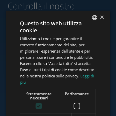
Controlla il nostro
portafoglio di offerte
×
Questo sito web utilizza
cookie
ENGLISH
Utilizziamo i cookie per garantire il
HUNGARIAN
www.tower-investments.com
corretto funzionamento del sito, per
GERMAN
migliorare l'esperienza dell'utente e per
personalizzare i contenuti e le pubblicità.
FRENCH
Facendo clic su “Accetta tutto” si accetta
www.towerassistance.com
ITALIAN
l'uso di tutti i tipi di cookie come descritto
SPANISH
nella nostra politica sulla privacy.
Leggi di
più
RUSSIAN
www.towerconsulting.hu
ARABIC
Strettamente
Performance
necessari
www.mybudapesthome.com