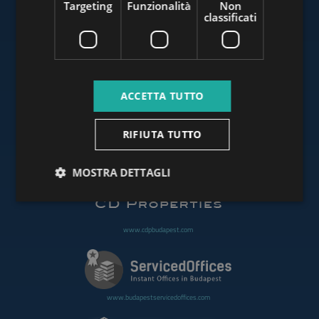
Targeting
Funzionalità
Non
classificati
www.budapestluxuryapartments.hu
ACCETTA TUTTO
www.budapestoffices.net
RIFIUTA TUTTO
www.budapestpropertysellers.com
MOSTRA DETTAGLI
www.cdpbudapest.com
www.budapestservicedoffices.com