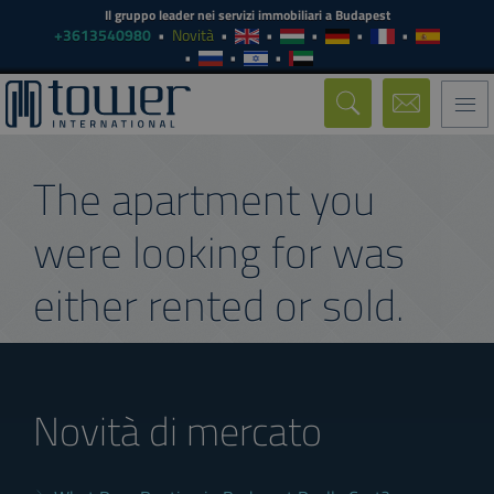
Il gruppo leader nei servizi immobiliari a Budapest
+3613540980
Novità
Togg
navi
The apartment you
were looking for was
either rented or sold.
Novità di mercato