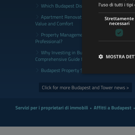
l'uso di tutti i ti
Which Budapest District Fits Which Property 
Apartment Renovation Budapest: How to Plan
Strettamente
Value and Comfort
necessari
Property Management Budapest: When Does It
Professional?
Why Investing in Budapest Real Estate is a S
MOSTRA DET
Comprehensive Guide for Investors
Budapest Property Sales Market in 2026 | Sel
Click for more Budapest and Tower news >
Servizi per i proprietari di immobili
Affitti a Budapest