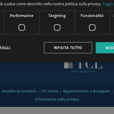
pi di cookie come descritto nella nostra politica sulla privacy.
Leggi 
Investor in 2026?
www.tower-investments.com
 a Smarter Renovation for
Performance
Targeting
Funzionalità
www.mybudapesthome.com
 Make Sense to Hire a
www
mart Move in 2026: A
TAGLI
RIFIUTA TUTTO
ACC
www.budapestpropertysellers.com
ler & Buyer Guide
www.tclbudapest.com
Vendite di immobili
Chi siamo
Appartamento a Budapest
Informativa sulla privacy