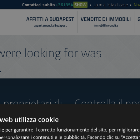
Contattaci subito
+361354
SHOW
La mia lista di case
Nov
AFFITTI A BUDAPEST
VENDITE DI IMMOBILI
appartamenti a Budapest
immobili in vendita
ere looking for was
.
i proprietari di
Controlla il no
offerte
web utilizza cookie
ie per garantire il corretto funzionamento del sito, per migliorare
t the End of August
personalizzare i contenuti e le pubblicità. Facendo clic su “Accetta t