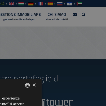
ità
GESTIONE IMMOBILIARE
CHI SIAMO
gestione immobiliare a Budapest
informazioni e contatti
stro portafoglio di
×
 l'esperienza
ENGLISH
utto” si accetta
HUNGARIAN