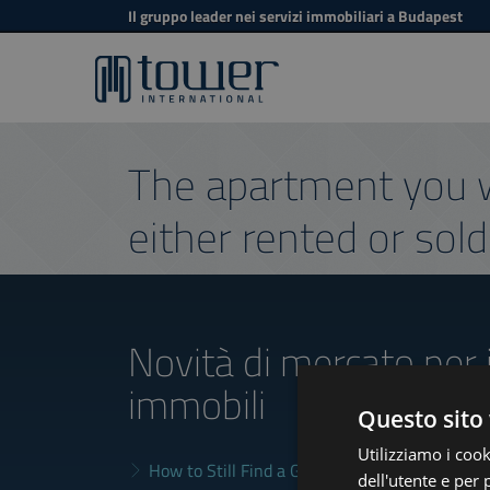
Il gruppo leader nei servizi immobiliari a Budapest
The apartment you w
either rented or sold
Novità di mercato
per 
immobili
Questo sito 
Utilizziamo i cook
How to Still Find a Good Rental in Budapest a
dell'utente e per 