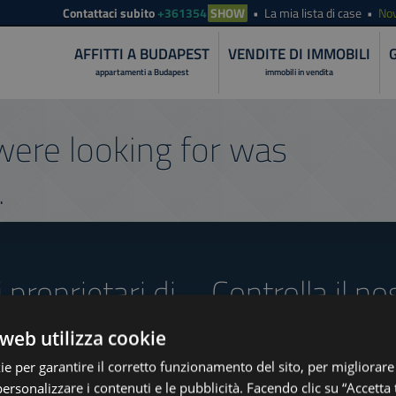
Contattaci subito
+361354
SHOW
La mia lista di case
Nov
AFFITTI A BUDAPEST
VENDITE DI IMMOBILI
appartamenti a Budapest
immobili in vendita
ere looking for was
.
i proprietari di
Controlla il no
offerte
web utilizza cookie
ie per garantire il corretto funzionamento del sito, per migliorare
personalizzare i contenuti e le pubblicità. Facendo clic su “Accetta t