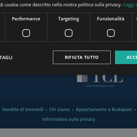
pi di cookie come descritto nella nostra politica sulla privacy.
Leggi 
t the End of August
www.tower-investments.com
Investor in 2026?
Performance
Targeting
Funzionalità
 a Smarter Renovation for
www.mybudapesthome.com
www
 Make Sense to Hire a
TAGLI
RIFIUTA TUTTO
ACC
www.budapestpropertysellers.com
mart Move in 2026: A
www.tclbudapest.com
Vendite di immobili
Chi siamo
Appartamento a Budapest
Informativa sulla privacy