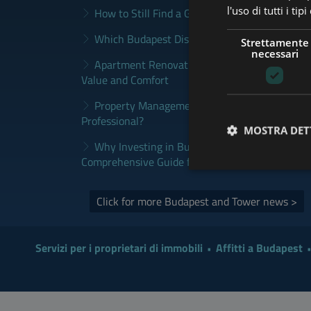
l'uso di tutti i ti
How to Still Find a Good Rental in Budapest a
Which Budapest District Fits Which Property 
Strettamente
necessari
Apartment Renovation Budapest: How to Plan
Value and Comfort
Property Management Budapest: When Does It
Professional?
MOSTRA DET
Why Investing in Budapest Real Estate is a S
Comprehensive Guide for Investors
Click for more Budapest and Tower news >
Servizi per i proprietari di immobili
Affitti a Budapest