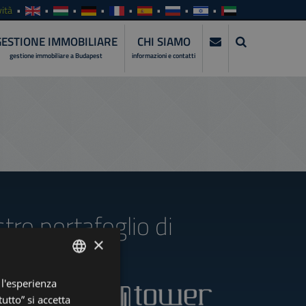
ità
GESTIONE IMMOBILIARE
CHI SIAMO
gestione immobiliare a Budapest
informazioni e contatti
stro portafoglio di
×
 l'esperienza
ENGLISH
utto” si accetta
HUNGARIAN