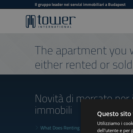
Il gruppo leader nei servizi immobiliari a Budapest
The apartment you w
either rented or sold
Novità di mercato
per 
immobili
Questo sito 
Utilizziamo i cook
What Does Renting in Budapest Really Cost?
dell'utente e per 