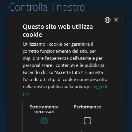
Controlla il nostro
portafoglio di offerte
×
Questo sito web utilizza
cookie
ENGLISH
Utilizziamo i cookie per garantire il
HUNGARIAN
www.tower-investments.com
corretto funzionamento del sito, per
GERMAN
migliorare l'esperienza dell'utente e per
personalizzare i contenuti e le pubblicità.
FRENCH
Facendo clic su “Accetta tutto” si accetta
www.towerassistance.com
ITALIAN
l'uso di tutti i tipi di cookie come descritto
SPANISH
nella nostra politica sulla privacy.
Leggi di
più
RUSSIAN
www.towerconsulting.hu
ARABIC
Strettamente
Performance
necessari
www.mybudapesthome.com