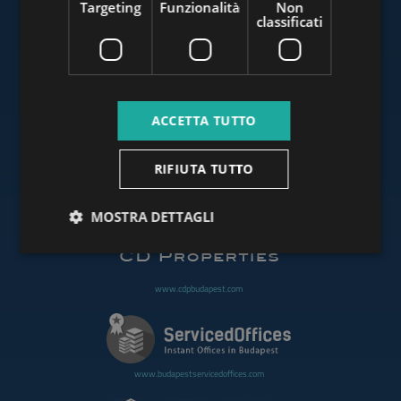
Targeting
Funzionalità
Non
classificati
www.budapestluxuryapartments.hu
ACCETTA TUTTO
www.budapestoffices.net
RIFIUTA TUTTO
www.budapestpropertysellers.com
MOSTRA DETTAGLI
www.cdpbudapest.com
www.budapestservicedoffices.com