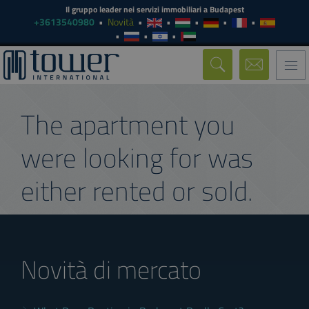
Il gruppo leader nei servizi immobiliari a Budapest
+3613540980
Novità
Togg
navi
The apartment you
were looking for was
either rented or sold.
Novità di mercato