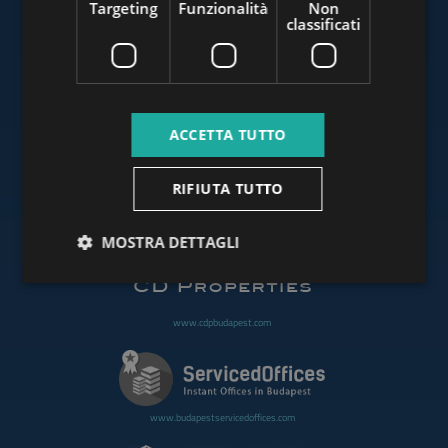
Targeting
Funzionalità
Non
classificati
www.budapestluxuryapartments.hu
ACCETTA TUTTO
www.budapestoffices.net
RIFIUTA TUTTO
www.budapestpropertysellers.com
MOSTRA DETTAGLI
www.cdpbudapest.com
www.budapestservicedoffices.com