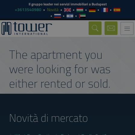
Il gruppo leader nei servizi immobiliari a Budapest
+3613540980
Novità
Togg
navi
The apartment you
were looking for was
either rented or sold.
Novità di mercato