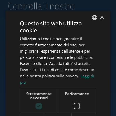
Controlla il nostro
portafoglio di offerte
×
Questo sito web utilizza
cookie
ENGLISH
Utilizziamo i cookie per garantire il
HUNGARIAN
www.tower-investments.com
corretto funzionamento del sito, per
GERMAN
migliorare l'esperienza dell'utente e per
personalizzare i contenuti e le pubblicità.
FRENCH
Facendo clic su “Accetta tutto” si accetta
www.towerassistance.com
ITALIAN
l'uso di tutti i tipi di cookie come descritto
SPANISH
nella nostra politica sulla privacy.
Leggi di
più
RUSSIAN
www.towerconsulting.hu
ARABIC
Strettamente
Performance
necessari
www.mybudapesthome.com