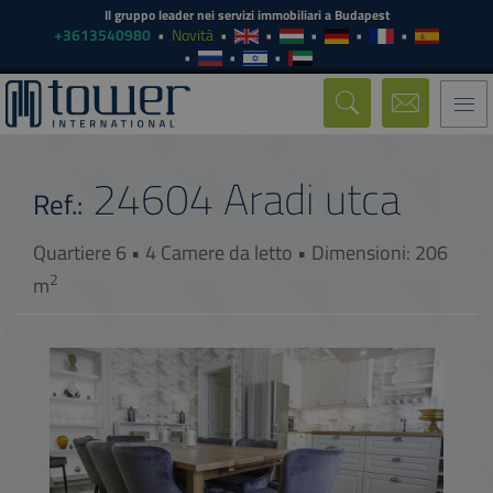
Il gruppo leader nei servizi immobiliari a Budapest
+3613540980
Novità
Togg
navi
24604
Aradi utca
Ref.:
Quartiere 6 • 4 Camere da letto • Dimensioni: 206
2
m