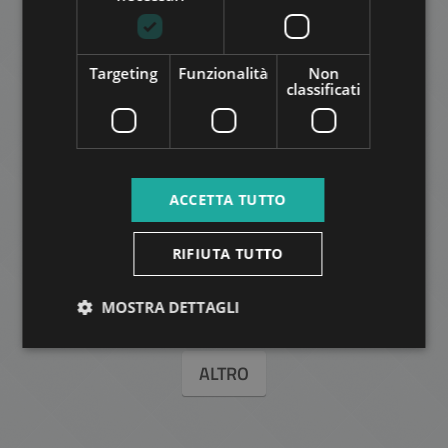
2
Quartiere 6 • 2 camere da letto • 70 m
AGGIUNGI ALLA LISTA
Targeting
Funzionalità
Non
classificati
ACCETTA TUTTO
KÖRÖND PALACE - SKYLOFT
RIFIUTA TUTTO
2.751.000 HUF
Canone di affitto:
2
Quartiere 6 • 3 camere da letto • 234 m
MOSTRA DETTAGLI
ALTRO