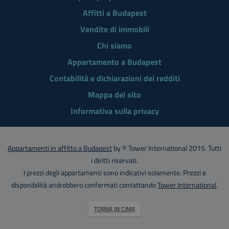
Affitti a Budapest
Vendite di immobili
Chi siamo
Appartamento a Budapest
Contabilità e dichiarazioni dei redditi
Mappa del sito
Informativa sulla privacy
Appartamenti in affitto a Budapest
by © Tower International 2015. Tutti
i diritti riservati.
I prezzi degli appartamenti sono indicativi solamente. Prezzi e
disponibilità andrebbero confermati contattando
Tower International
.
TORNA IN CIMA