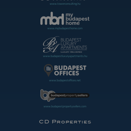
www.towerconsulting.hu
www.mybudapesthome.com
www.budapestluxuryapartments.hu
www.budapestoffices.net
www.budapestpropertysellers.com