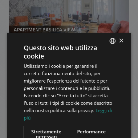
APARTMENT BASILICA VIEW
1.086.000 HUF
×
Canone di affitto:
Questo sito web utilizza
2
Quartiere 6 • 2 camere da letto • 130 m
cookie
ENGLISH
AGGIUNGI ALLA LISTA
Utilizziamo i cookie per garantire il
HUNGARIAN
corretto funzionamento del sito, per
GERMAN
migliorare l'esperienza dell'utente e per
personalizzare i contenuti e le pubblicità.
FRENCH
Facendo clic su “Accetta tutto” si accetta
ITALIAN
l'uso di tutti i tipi di cookie come descritto
SPANISH
nella nostra politica sulla privacy.
Leggi di
più
RUSSIAN
TERÉZ KÖRÚT
400.000 HUF
ARABIC
Strettamente
Performance
Canone di affitto:
necessari