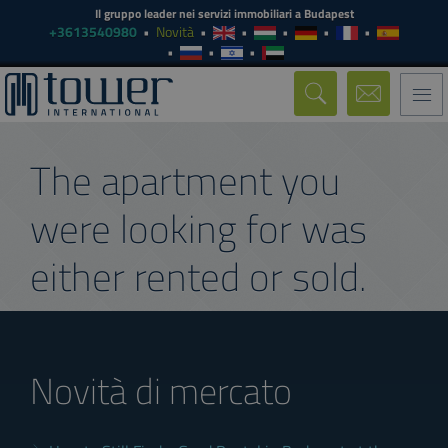
Il gruppo leader nei servizi immobiliari a Budapest
+3613540980
Novità
Togg
navi
The apartment you
were looking for was
either rented or sold.
Novità di mercato