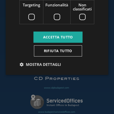
Targeting
Funzionalità
Non
classificati
www.budapestluxuryapartments.hu
ACCETTA TUTTO
www.budapestoffices.net
RIFIUTA TUTTO
MOSTRA DETTAGLI
www.budapestpropertysellers.com
www.cdpbudapest.com
www.budapestservicedoffices.com