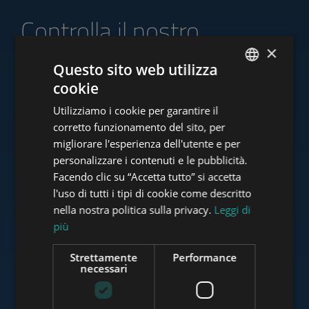
Controlla il nostro
portafoglio di offerte
×
Questo sito web utilizza
cookie
ENGLISH
Utilizziamo i cookie per garantire il
HUNGARIAN
corretto funzionamento del sito, per
www.tower-investments.com
GERMAN
migliorare l'esperienza dell'utente e per
personalizzare i contenuti e le pubblicità.
FRENCH
Facendo clic su “Accetta tutto” si accetta
ITALIAN
www.towerassistance.com
l'uso di tutti i tipi di cookie come descritto
SPANISH
nella nostra politica sulla privacy.
Leggi di
più
RUSSIAN
www.towerconsulting.hu
ARABIC
Strettamente
Performance
necessari
www.mybudapesthome.com