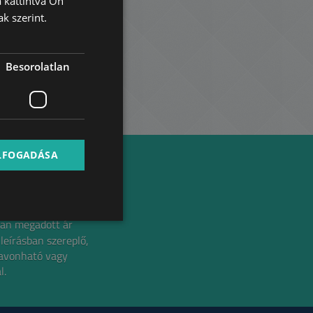
 kattintva Ön
HUNGARIAN
k szerint.
GERMAN
FRENCH
Besorolatlan
ITALIAN
SPANISH
RUSSIAN
ARABIC
ELFOGADÁSA
an megadott ár
 leírásban szereplő,
zavonható vagy
l.