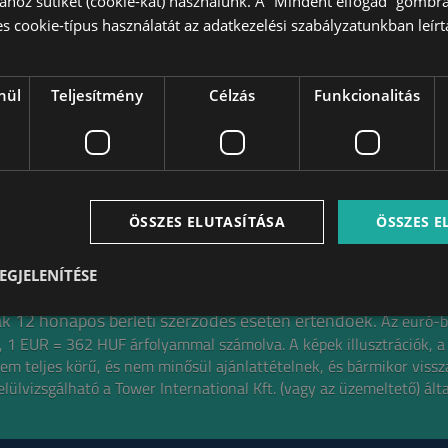
hoz sütiket (cookie-kat) használunk. A “Mindent elfogad” gombra
es cookie-típus használatát az adatkezelési szabályzatunkban leírta
8
nül
Teljesítmény
Célzás
Funkcionalitás
TOVÁBBIAK A KERÜLETBEN
ÖSSZES ELUTASÍTÁSA
ÖSSZES 
EGJELENÍTÉSE
íjak 12 hónapos bérleti szerződés esetén értendőek.
Az euró-b
gű, 1 EUR = 362 HUF árfolyammal számolva.
A képek illusztrációk, a
em teljes körű, és nem minősül ajánlattételnek,
és bármikor viss
elülvizsgálható a Tower International Kft. (vagy az üzemeltető) álta