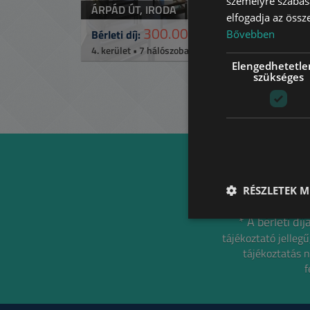
személyre szabásá
ÁRPÁD ÚT, IRODA
elfogadja az össz
300.000 HUF
(€830)
Bérleti díj:
Bővebben
2
4. kerület • 7 hálószoba • 213 m
Ref:
41869
Elengedhetetle
szükséges
RÉSZLETEK M
* A bérleti d
tájékoztató jelle
tájékoztatás n
f