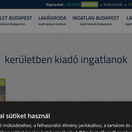
Kapcsolat
+361354
MUTASD
Kedvencek
Hí
LET BUDAPEST
LAKÁSIRODA
INGATLAN BUDAPEST
LA
 lakások Budapesten
kiadó lakások irodának
eladó lakások Budapesten
ingat
MI A LAKÁS
Fedezze fel, miért bí
kerületben kiadó ingatlanok
folyamatát!
MIÉRT A TO
Ismerje meg szolgált
EZ
PRÓBÁLJA K
Tekintese át lakása ü
l sütiket használ
ő működéséhez, a felhasználói élmény javításához, a tartalom és 