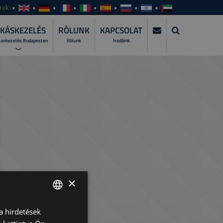
rek
KÁSKEZELÉS
RÓLUNK
KAPCSOLAT
lankezelés Budapesten
Rólunk
Irodáink
KEZELÉS?
zza szakemberre a lakáskiadás teljes
WER?
atásunkat és csomagjainkat!
I ALKALMAZÁSUNKAT >
gyeit bárhol, bármikor, naprakészen!
×
a hirdetések
ENGLISH