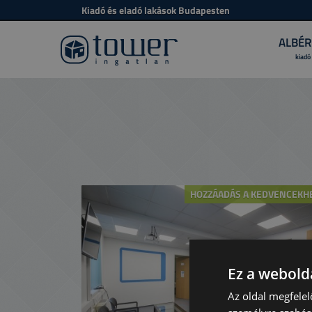
Kiadó és eladó lakások Budapesten
ALBÉR
kiadó
HOZZÁADÁS A KEDVENCEKH
Ez a webolda
Az oldal megfelel