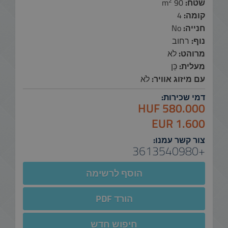
2
שטח:
90 m
קומה:
4
חנייה:
No
נוף:
רחוב
מרוהט:
לֹא
מעלית:
כֵּן
עם מיזוג אוויר:
לֹא
דמי שכירות:
580.000 HUF
1.600 EUR
צור קשר עמנו:
+3613540980
הוסף לרשימה
הורד PDF
חיפוש חדש