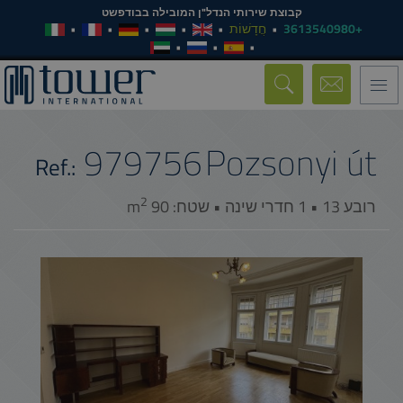
קבוצת שירותי הנדל"ן המובילה בבודפשט
+3613540980
חֲדָשׁוֹת
Toggle
navigation
979756
Pozsonyi út
Ref.:
2
רובע 13 • 1 חדרי שינה • שטח: 90 m