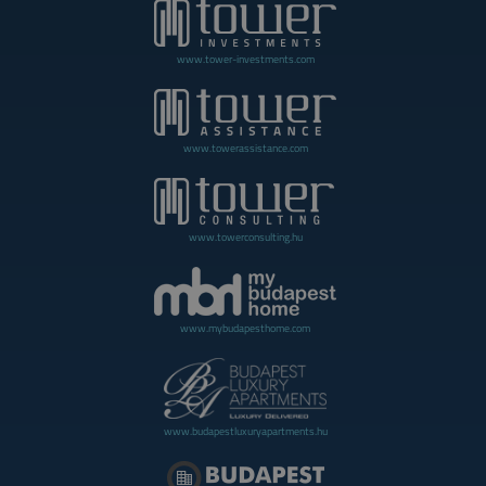
www.tower-investments.com
www.towerassistance.com
www.towerconsulting.hu
www.mybudapesthome.com
www.budapestluxuryapartments.hu