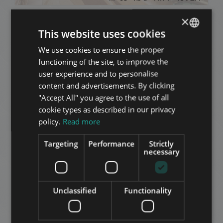
×
הוסף לרשימה
This website uses cookies
We use cookies to ensure the proper
ENGLISH
functioning of the site, to improve the
HUNGARIAN
user experience and to personalise
GERMAN
content and advertisements. By clicking
"Accept All" you agree to the use of all
FRENCH
cookie types as described in our privacy
RADNÓTI MIKÓS STREET
ITALIAN
policy.
Read more
360.000 HUF
SPANISH
דמי שכירות:
Targeting
Performance
Strictly
2
רובע 13 • 1 חדרי שינה • 97 m
RUSSIAN
necessary
ARABIC
הוסף לרשימה
Unclassified
Functionality