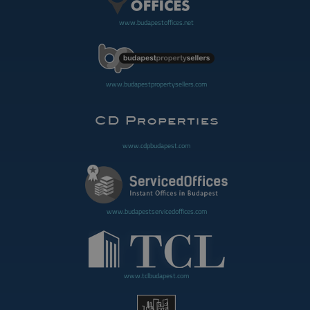
www.budapestoffices.net
www.budapestpropertysellers.com
www.cdpbudapest.com
www.budapestservicedoffices.com
www.tclbudapest.com