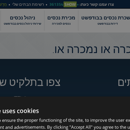
צרו עמנו קשר כעת:
+361354
SHOW
רשימת הבתים שלי
חֲדָשׁ
כרת נכסים בבודפשט
מכירת נכסים
ניהול נכסים
דירות בבודפשט
נכסים למכירה
שירותי ניהול נכסים בבודפשט
ה או נמכרה או.
ים
צפו בתלקיט של
e uses cookies
How to Still Find 
www.tower-investments.com
 ensure the proper functioning of the site, to improve the user e
Which Budapest 
nt and advertisements. By clicking "Accept All" you agree to the u