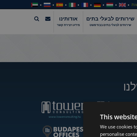
וֹת
שירותים לבעלי בתים
אודותינו
שירותים לבעלי בתים בבודפשט
מידע ויצירת קשר
נו
This websit
www.towerconsulting.hu
www.towerassistance.com
We use cookies to
personalise conte