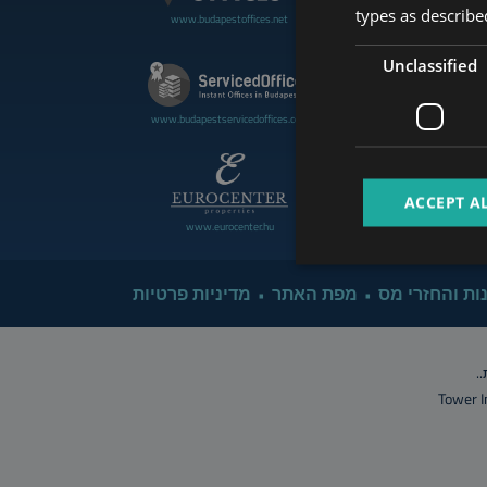
types as described
www.budapestoffices.net
www.budapestluxuryapartment
Unclassified
www.cdpbudapest.com
www.budapestservicedoffices.com
ACCEPT A
www.eurocenter.hu
www.managerent.hu
ות והחזרי מס
מפת האתר
מדיניות פרטיות