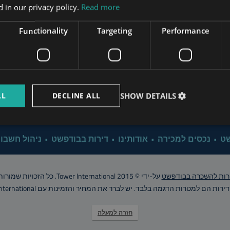
Apartment Renovation Bud
 in our privacy policy.
Read more
www.mybudapesthome.com
s.hu
Functionality
Targeting
Performance
Property Management B
www.budapestpropertysellers.com
Why Investing in Bu
LL
DECLINE ALL
SHOW DETAILS
www.tclbudapest.com
Click for 
שט
נכסים למכירה
אודותינו
דירות בבודפשט
ניהול חשבונ
רות להשכרה בבודפשט
על-ידי © Tower International 2015. כל הזכויות שמורות..
רות הם למטרות הדגמה בלבד. יש לברר את המחיר והזמינות עם Tower International
חזרה למעלה