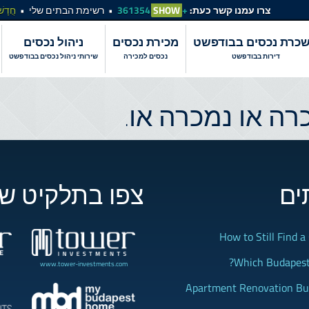
צרו עמנו קשר כעת:
+361354
SHOW
רשימת הבתים שלי
חֲדָשׁ
כרת נכסים בבודפשט
מכירת נכסים
ניהול נכסים
דירות בבודפשט
נכסים למכירה
שירותי ניהול נכסים בבודפשט
ה או נמכרה או.
ים
צפו בתלקיט של
How to Still Find 
Which Budapest 
www.tower-investments.com
Apartment Renovation Bud