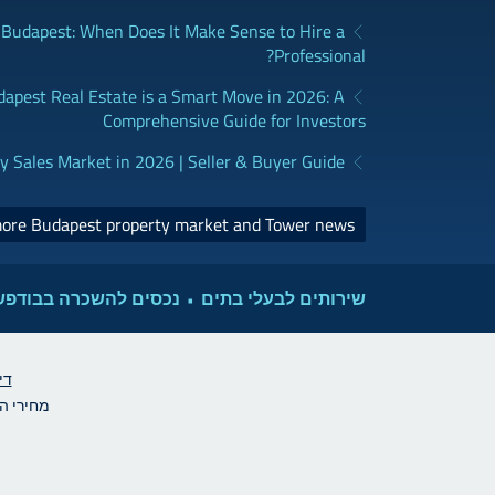
udapest: When Does It Make Sense to Hire a
Professional?
dapest Real Estate is a Smart Move in 2026: A
Comprehensive Guide for Investors
y Sales Market in 2026 | Seller & Buyer Guide
more Budapest property market and Tower news >
שירותים לבעלי בתים
נכסים להשכרה בבודפ
די
מחירי הדי