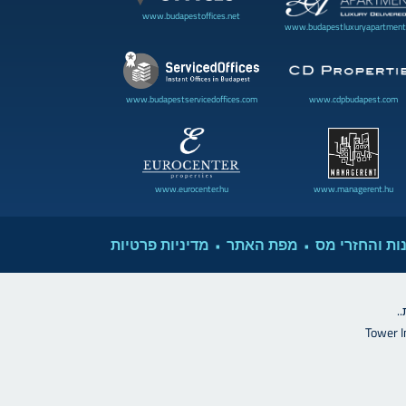
www.budapestoffices.net
www.budapestluxuryapartment
www.cdpbudapest.com
www.budapestservicedoffices.com
www.eurocenter.hu
www.managerent.hu
ות והחזרי מס
מפת האתר
מדיניות פרטיות