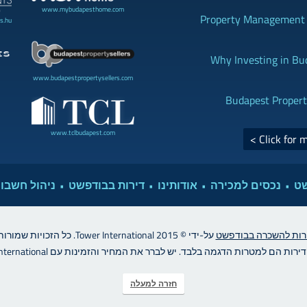
www.mybudapesthome.com
Property Management B
s.hu
Why Investing in Bu
www.budapestpropertysellers.com
Budapest Propert
www.tclbudapest.com
Click for 
שט
נכסים למכירה
אודותינו
דירות בבודפשט
ניהול חשבונ
רות להשכרה בבודפשט
על-ידי © Tower International 2015. כל הזכויות שמורות..
רות הם למטרות הדגמה בלבד. יש לברר את המחיר והזמינות עם Tower International
חזרה למעלה