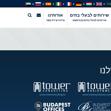
וֹת
שירותים לבעלי בתים
אודותינו
שירותים לבעלי בתים בבודפשט
מידע ויצירת קשר
נו
www.towerconsulting.hu
www.towerassistance.com