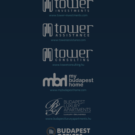
www.tower-investments.com
www.towerassistance.com
www.towerconsulting.hu
www.mybudapesthome.com
www.budapestluxuryapartments.hu