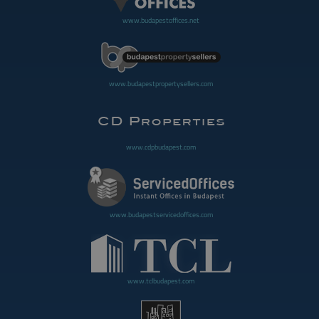
www.budapestoffices.net
www.budapestpropertysellers.com
www.cdpbudapest.com
www.budapestservicedoffices.com
www.tclbudapest.com