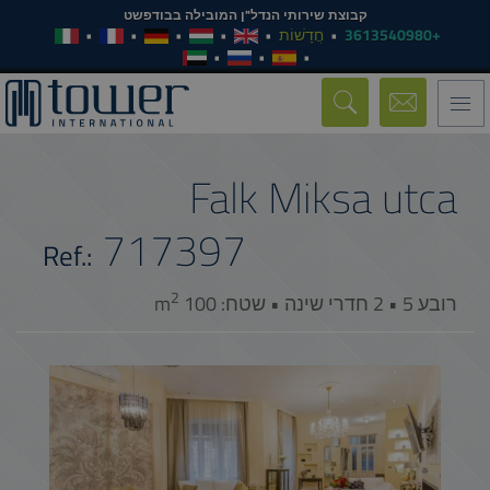
קבוצת שירותי הנדל"ן המובילה בבודפשט
+3613540980
חֲדָשׁוֹת
Toggle
navigation
Falk Miksa utca
717397
Ref.:
2
רובע 5 • 2 חדרי שינה • שטח: 100 m