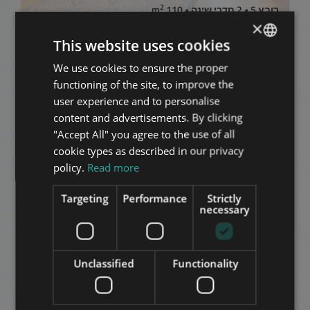
2
רובע 5 • 2 חדרי שינה • 110 m
×
This website uses cookies
הוסף לרשימה
We use cookies to ensure the proper
ENGLISH
functioning of the site, to improve the
HUNGARIAN
user experience and to personalise
GERMAN
content and advertisements. By clicking
"Accept All" you agree to the use of all
FRENCH
cookie types as described in our privacy
ITALIAN
policy.
Read more
MOLNÁR STREET
SPANISH
363.000 HUF
Targeting
Performance
Strictly
דמי שכירות:
RUSSIAN
necessary
2
רובע 5 • 2 חדרי שינה • 75 m
ARABIC
הוסף לרשימה
Unclassified
Functionality