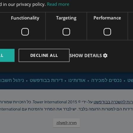
Apartment Renovation Bud
 in our privacy policy.
Read more
www.mybudapesthome.com
s.hu
Functionality
Targeting
Performance
Property Management B
www.budapestpropertysellers.com
Why Investing in Bu
LL
DECLINE ALL
SHOW DETAILS
www.tclbudapest.com
Click for 
שט
נכסים למכירה
אודותינו
דירות בבודפשט
ניהול חשבונ
רות להשכרה בבודפשט
על-ידי © Tower International 2015. כל הזכויות שמורות..
רות הם למטרות הדגמה בלבד. יש לברר את המחיר והזמינות עם Tower International
חזרה למעלה