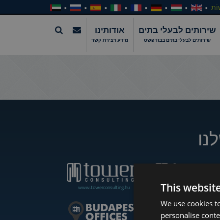
וֹת
שירותים לבעלי בתים
אודותינו
שירותים לבעלי בתים בבודפשט
מידע ויצירת קשר
נו
This websit
www.towerconsulting.hu
www.towerassistance.com
We use cookies to
personalise conte