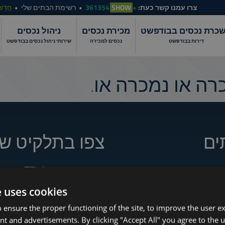
צרו עמנו קשר כעת:
+361354
SHOW
רשימת הבתים שלי
חֲדָשׁ
כרת נכסים בבודפשט
מכירת נכסים
ניהול נכסים
דירות בבודפשט
נכסים למכירה
שירותי ניהול נכסים בבודפשט
ה או נמכרה או.
ים
צפו בתלקיט של
e uses cookies
How to Still Find 
www.tower-investments.com
 ensure the proper functioning of the site, to improve the user e
Which Budapest 
nt and advertisements. By clicking "Accept All" you agree to the u