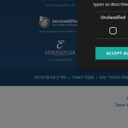
types as described
www.budapestoffices.net
www.budapestluxuryapartment
Unclassified
www.cdpbudapest.com
www.budapestservicedoffices.com
ACCEPT A
www.eurocenter.hu
www.managerent.hu
ות והחזרי מס
מפת האתר
מדיניות פרטיות