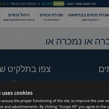
צרו עמנו קשר כעת:
+361354
SHOW
רשימת הבתים שלי
חֲדָשׁ
כרת נכסים בבודפשט
מכירת נכסים
ניהול נכסים
דירות בבודפשט
נכסים למכירה
שירותי ניהול נכסים בבודפשט
ה או נמכרה או.
ים
צפו בתלקיט של
How to Still Find 
e uses cookies
Which Budapest 
www.tower-investments.com
 ensure the proper functioning of the site, to improve the user e
Apartment Renovation Bud
nt and advertisements. By clicking "Accept All" you agree to the u