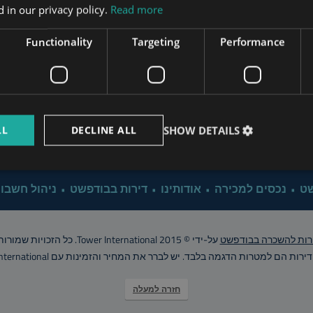
 in our privacy policy.
Read more
www.mybudapesthome.com
Property Management B
s.hu
Functionality
Targeting
Performance
Why Investing in Bu
www.budapestpropertysellers.com
Budapest Propert
LL
DECLINE ALL
SHOW DETAILS
www.tclbudapest.com
Click for 
שט
נכסים למכירה
אודותינו
דירות בבודפשט
ניהול חשבונ
רות להשכרה בבודפשט
על-ידי © Tower International 2015. כל הזכויות שמורות..
רות הם למטרות הדגמה בלבד. יש לברר את המחיר והזמינות עם Tower International
חזרה למעלה