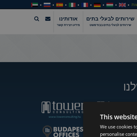
וֹת
שירותים לבעלי בתים
אודותינו
שירותים לבעלי בתים בבודפשט
מידע ויצירת קשר
נו
This websit
www.towerconsulting.hu
www.towerassistance.com
We use cookies to
personalise conte