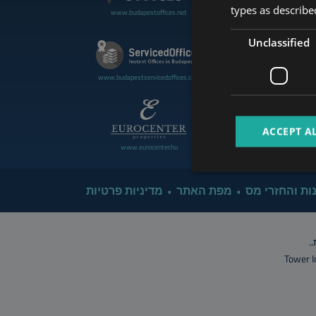
types as described
www.budapestoffices.net
www.budapestluxuryapartment
Unclassified
www.cdpbudapest.com
www.budapestservicedoffices.com
ACCEPT A
www.eurocenter.hu
www.managerent.hu
ות והחזרי מס
מפת האתר
מדיניות פרטיות