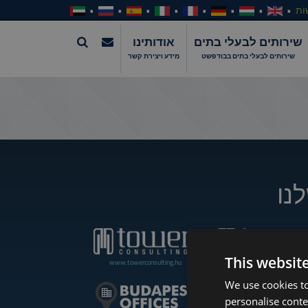
וֹת
שירותים לבעלי בתים
אודותינו
שירותים לבעלי בתים בבודפשט
מידע ויצירת קשר
נו
This websit
www.towerconsulting.hu
www.towerassistance.com
We use cookies to
personalise conte