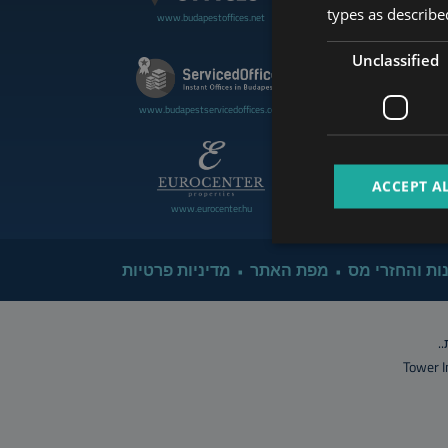
types as described
www.budapestoffices.net
www.budapestluxuryapartment
Unclassified
www.cdpbudapest.com
www.budapestservicedoffices.com
ACCEPT A
www.eurocenter.hu
www.managerent.hu
ות והחזרי מס
מפת האתר
מדיניות פרטיות