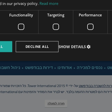
 in our privacy policy.
Read more
www.mybudapesthome.com
Property Management B
s.hu
Functionality
Targeting
Performance
Why Investing in Bu
www.budapestpropertysellers.com
Budapest Propert
LL
DECLINE ALL
SHOW DETAILS
www.tclbudapest.com
Click for 
שט
נכסים למכירה
אודותינו
דירות בבודפשט
ניהול חשבונ
רות להשכרה בבודפשט
על-ידי © Tower International 2015. כל הזכויות שמורות..
רות הם למטרות הדגמה בלבד. יש לברר את המחיר והזמינות עם Tower International
חזרה למעלה