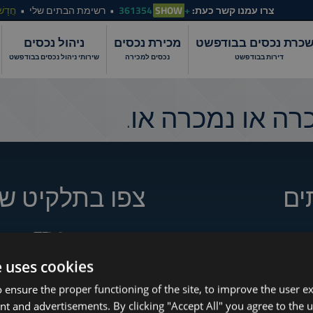
צרו עמנו קשר כעת:
+361354
SHOW
רשימת הבתים שלי
חֲדָשׁ
כרת נכסים בבודפשט
מכירת נכסים
ניהול נכסים
דירות בבודפשט
נכסים למכירה
שירותי ניהול נכסים בבודפשט
ה או נמכרה או.
ים
צפו בתלקיט של
How to Still Find 
e uses cookies
Which Budapest 
www.tower-investments.com
 ensure the proper functioning of the site, to improve the user e
Apartment Renovation Bud
nt and advertisements. By clicking "Accept All" you agree to the u