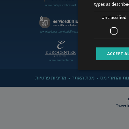
types as described
www.budapestoffices.net
www.budapestluxuryapartment
Unclassified
www.cdpbudapest.com
www.budapestservicedoffices.com
ACCEPT A
www.eurocenter.hu
www.managerent.hu
ות והחזרי מס
מפת האתר
מדיניות פרטיות