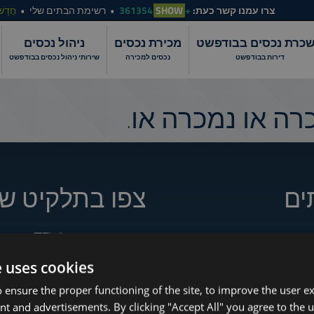
צרו עמנו קשר כעת:
+361354
SHOW
רשימת הבתים שלי
חֲדָשׁ
כרת נכסים בבודפשט
מכירת נכסים
ניהול נכסים
דירות בבודפשט
נכסים למכירה
שירותי ניהול נכסים בבודפשט
ה או נמכרה או.
ים
צפו בתלקיט של
e uses cookies
How to Still Find 
www.tower-investments.com
 ensure the proper functioning of the site, to improve the user e
Which Budapest 
nt and advertisements. By clicking "Accept All" you agree to the u