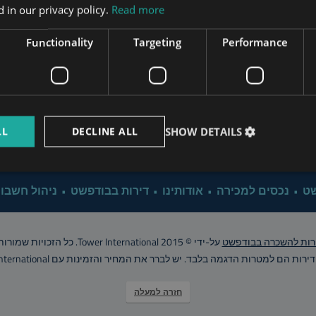
Apartment Renovation Bud
 in our privacy policy.
Read more
www.mybudapesthome.com
s.hu
Functionality
Targeting
Performance
Property Management B
www.budapestpropertysellers.com
Why Investing in Bu
LL
DECLINE ALL
SHOW DETAILS
www.tclbudapest.com
Click for 
שט
נכסים למכירה
אודותינו
דירות בבודפשט
ניהול חשבונ
רות להשכרה בבודפשט
על-ידי © Tower International 2015. כל הזכויות שמורות..
רות הם למטרות הדגמה בלבד. יש לברר את המחיר והזמינות עם Tower International
חזרה למעלה