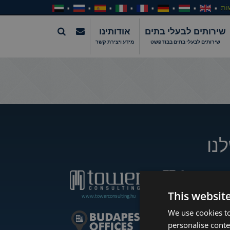
וֹת
שירותים לבעלי בתים
אודותינו
שירותים לבעלי בתים בבודפשט
מידע ויצירת קשר
נו
This websit
www.towerconsulting.hu
www.towerassistance.com
We use cookies to
personalise conte