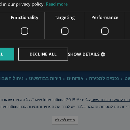
Apartment Renovation Bud
 in our privacy policy.
Read more
www.mybudapesthome.com
s.hu
Functionality
Targeting
Performance
Property Management B
www.budapestpropertysellers.com
Why Investing in Bu
LL
DECLINE ALL
SHOW DETAILS
www.tclbudapest.com
Click for 
שט
נכסים למכירה
אודותינו
דירות בבודפשט
ניהול חשבונ
רות להשכרה בבודפשט
על-ידי © Tower International 2015. כל הזכויות שמורות..
רות הם למטרות הדגמה בלבד. יש לברר את המחיר והזמינות עם Tower International
חזרה למעלה