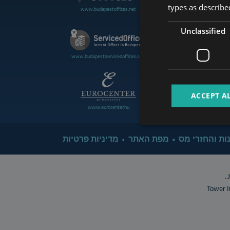
types as described
www.budapestoffices.net
www.budapestluxuryapartment
Unclassified
www.cdpbudapest.com
www.budapestservicedoffices.com
ACCEPT A
www.eurocenter.hu
www.managerent.hu
ות והחזרי מס
מפת האתר
מדיניות פרטיות