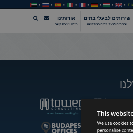
וֹת
שירותים לבעלי בתים
אודותינו
שירותים לבעלי בתים בבודפשט
מידע ויצירת קשר
נו
This websit
www.towerconsulting.hu
www.towerassistance.com
We use cookies to
personalise conte