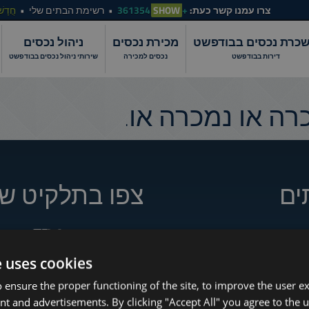
צרו עמנו קשר כעת:
+361354
SHOW
רשימת הבתים שלי
חֲדָשׁ
כרת נכסים בבודפשט
מכירת נכסים
ניהול נכסים
דירות בבודפשט
נכסים למכירה
שירותי ניהול נכסים בבודפשט
ה או נמכרה או.
ים
צפו בתלקיט של
e uses cookies
How to Still Find 
www.tower-investments.com
 ensure the proper functioning of the site, to improve the user e
Which Budapest 
nt and advertisements. By clicking "Accept All" you agree to the u