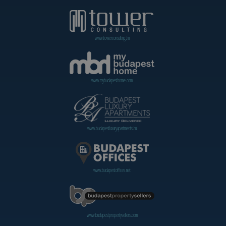
www.towerconsulting.hu
www.mybudapesthome.com
www.budapestluxuryapartments.hu
www.budapestoffices.net
www.budapestpropertysellers.com