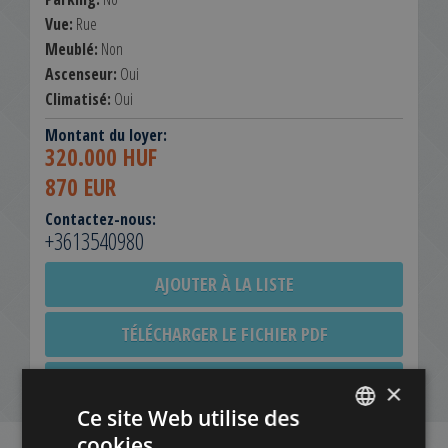
Vue:
Rue
Meublé:
Non
Ascenseur:
Oui
Climatisé:
Oui
Montant du loyer:
320.000 HUF
870 EUR
Contactez-nous:
+3613540980
AJOUTER À LA LISTE
TÉLÉCHARGER LE FICHIER PDF
NOUVELLE RECHERCHE
×
Ce site Web utilise des
cookies
ENGLISH