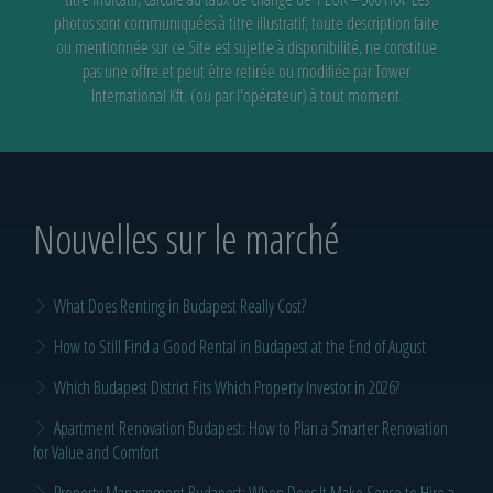
photos sont communiquées à titre illustratif, toute description faite
ou mentionnée sur ce Site est sujette à disponibilité,
ne constitue
pas une offre et peut être retirée ou modifiée par Tower
International Kft. (ou par l'opérateur) à tout moment.
Nouvelles sur le marché
What Does Renting in Budapest Really Cost?
How to Still Find a Good Rental in Budapest at the End of August
Which Budapest District Fits Which Property Investor in 2026?
Apartment Renovation Budapest: How to Plan a Smarter Renovation
for Value and Comfort