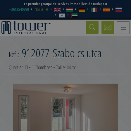
Le premier groupe de services immobiliers de Budapest
+3613540980
Nouvelles
Toggle
naviga
912077
Szabolcs utca
Ref.:
2
Quartier 13 • 1 Chambres • Taille: 44 m