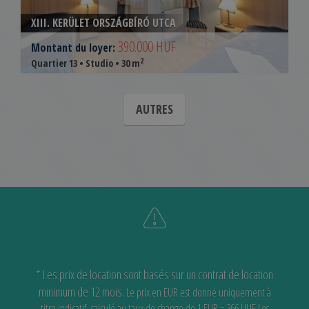
XIII. KERÜLET ORSZÁGBÍRÓ UTCA
390.000 HUF
Montant du loyer:
2
Quartier 13 • Studio • 30 m
AUTRES
* Les prix de location sont basés sur un contrat de location
minimum de 12 mois.
Le prix en EUR est donné uniquement à
titre indicatif, calculé au taux de change de 1 EUR = 366 HUF
Les