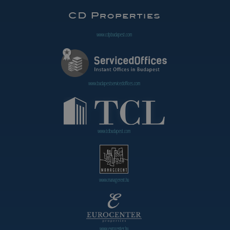
www.cdpbudapest.com
www.budapestservicedoffices.com
www.tclbudapest.com
www.managerent.hu
www.eurocenter.hu