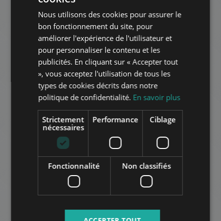
Nous utilisons des cookies pour assurer le
HUNGARIAN
Appartements concernés à
bon fonctionnement du site, pour
GERMAN
améliorer l'expérience de l'utilisateur et
Budapest
dans le même quartier
pour personnaliser le contenu et les
FRENCH
publicités. En cliquant sur « Accepter tout
ITALIAN
AJOUTER À LA LISTE
», vous acceptez l'utilisation de tous les
SPANISH
types de cookies décrits dans notre
politique de confidentialité.
En savoir plus
RUSSIAN
ARABIC
Strictement
Performance
Ciblage
nécessaires
DUNA PEARL
Fonctionnalité
Non classifiés
567.000 HUF
Montant du loyer:
2
Quartier 13 • 1 chambres • 51 m
AJOUTER À LA LISTE
ACCEPTER TOUT