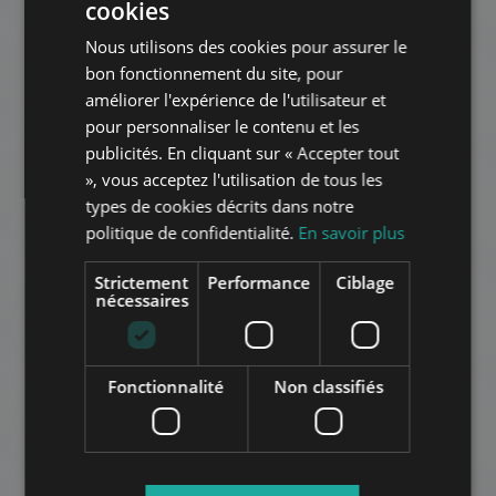
cookies
ENGLISH
AJOUTER À LA LISTE
Nous utilisons des cookies pour assurer le
HUNGARIAN
bon fonctionnement du site, pour
GERMAN
améliorer l'expérience de l'utilisateur et
pour personnaliser le contenu et les
FRENCH
publicités. En cliquant sur « Accepter tout
ITALIAN
», vous acceptez l'utilisation de tous les
SPANISH
types de cookies décrits dans notre
XIII. KERÜLET ORSZÁGBÍRÓ UTCA
politique de confidentialité.
En savoir plus
RUSSIAN
470.000 HUF
Montant du loyer:
ARABIC
Strictement
Performance
Ciblage
2
Quartier 13 • 2 chambres • 40 m
nécessaires
AJOUTER À LA LISTE
Fonctionnalité
Non classifiés