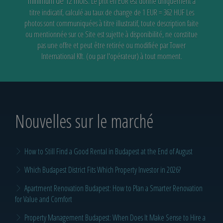
minimum de 12 mois.
Le prix en EUR est donné uniquement à
titre indicatif, calculé au taux de change de 1 EUR = 362 HUF
Les
photos sont communiquées à titre illustratif, toute description faite
ou mentionnée sur ce Site est sujette à disponibilité,
ne constitue
pas une offre et peut être retirée ou modifiée par Tower
International Kft. (ou par l'opérateur) à tout moment.
Nouvelles sur le marché
How to Still Find a Good Rental in Budapest at the End of August
Which Budapest District Fits Which Property Investor in 2026?
Apartment Renovation Budapest: How to Plan a Smarter Renovation
for Value and Comfort
Property Management Budapest: When Does It Make Sense to Hire a