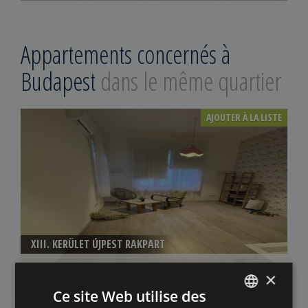
Appartements concernés à
Budapest
dans le même quartier
AJOUTER À LA LISTE
XIII. KERÜLET ÚJPEST RAKPART
300.000 HUF
Montant du loyer:
×
2
Quartier 13 • 1 chambres • 40 m
Ce site Web utilise des