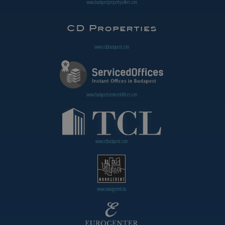
www.budapestpropertysellers.com
www.cdpbudapest.com
www.budapestservicedoffices.com
www.tclbudapest.com
www.managerent.hu