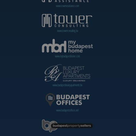
www.towerassistance.com
www.towerconsulting.hu
www.mybudapesthome.com
www.budapestluxuryapartments.hu
www.budapestoffices.net