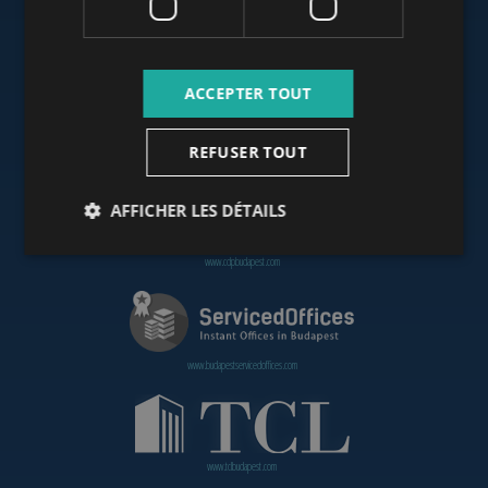
www.budapestoffices.net
ACCEPTER TOUT
REFUSER TOUT
www.budapestpropertysellers.com
AFFICHER LES DÉTAILS
www.cdpbudapest.com
www.budapestservicedoffices.com
www.tclbudapest.com