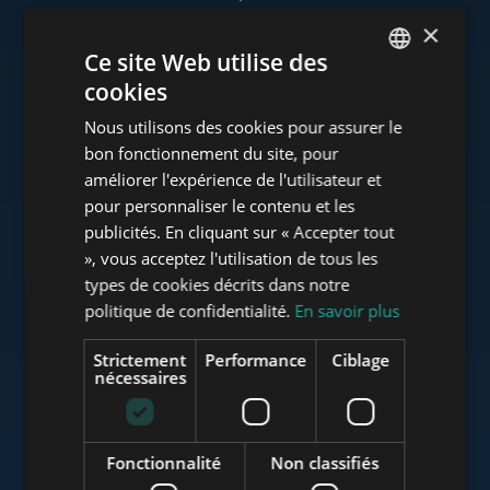
×
Ce site Web utilise des
cookies
www.tower-investments.com
ENGLISH
Nous utilisons des cookies pour assurer le
HUNGARIAN
bon fonctionnement du site, pour
GERMAN
améliorer l'expérience de l'utilisateur et
www.towerassistance.com
pour personnaliser le contenu et les
FRENCH
publicités. En cliquant sur « Accepter tout
ITALIAN
», vous acceptez l'utilisation de tous les
www.towerconsulting.hu
SPANISH
types de cookies décrits dans notre
politique de confidentialité.
En savoir plus
RUSSIAN
ARABIC
Strictement
Performance
Ciblage
www.mybudapesthome.com
nécessaires
Fonctionnalité
Non classifiés
www.budapestluxuryapartments.hu