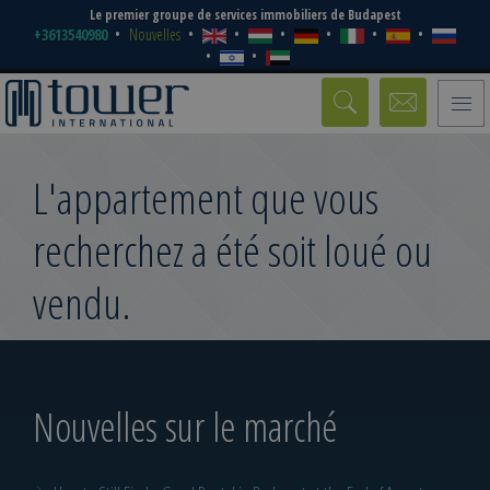
Le premier groupe de services immobiliers de Budapest
+3613540980
Nouvelles
Toggle
naviga
L'appartement que vous
recherchez a été soit loué ou
vendu.
Nouvelles sur le marché