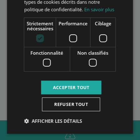
SPANISH
types de cookies décrits dans notre
politique de confidentialité.
En savoir plus
RUSSIAN
ARABIC
Strictement
Performance
Ciblage
nécessaires
DEÁK FERENC UTCA
Fonctionnalité
Non classifiés
507.000 HUF
Montant du loyer:
2
Quartier 5 • 2 chambres • 80 m
AUTRES
ACCEPTER TOUT
REFUSER TOUT
AFFICHER LES DÉTAILS