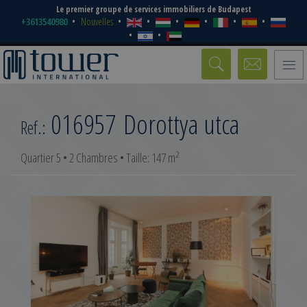
Le premier groupe de services immobiliers de Budapest
+3613540980
Nouvelles
Toggle
naviga
016957
Dorottya utca
Ref.:
2
Quartier 5 • 2 Chambres • Taille: 147 m