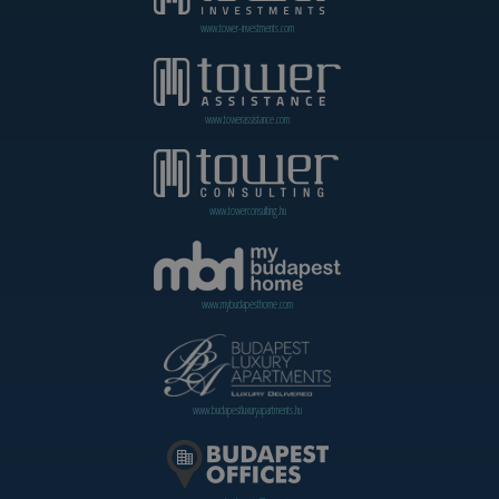
www.tower-investments.com
www.towerassistance.com
www.towerconsulting.hu
www.mybudapesthome.com
www.budapestluxuryapartments.hu