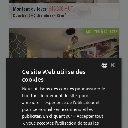
615.000 HUF
Montant du loyer:
2
Quartier 5 • 2 chambres • 85 m
AJOUTER À LA LISTE
×
Ce site Web utilise des
cookies
ENGLISH
1065. BUDAPEST, BAJCSY-ZSILINSZKY ÚT
Nous utilisons des cookies pour assurer le
HUNGARIAN
796.000 HUF
Montant du loyer:
bon fonctionnement du site, pour
GERMAN
2
Quartier 5 • 3 chambres • 115 m
améliorer l'expérience de l'utilisateur et
pour personnaliser le contenu et les
FRENCH
publicités. En cliquant sur « Accepter tout
AJOUTER À LA LISTE
ITALIAN
», vous acceptez l'utilisation de tous les