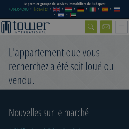
Le premier groupe de services immobiliers de Budapest
+3613540980
Nouvelles
Toggle
naviga
L'appartement que vous
recherchez a été soit loué ou
vendu.
Nouvelles sur le marché