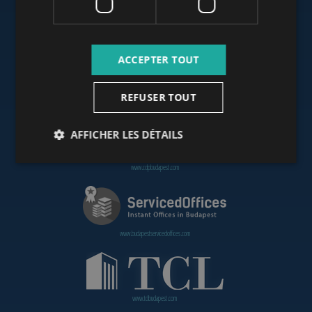
www.budapestoffices.net
ACCEPTER TOUT
REFUSER TOUT
www.budapestpropertysellers.com
AFFICHER LES DÉTAILS
www.cdpbudapest.com
www.budapestservicedoffices.com
www.tclbudapest.com