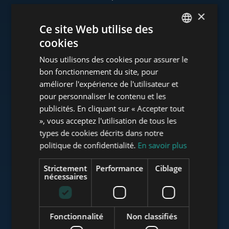
×
Ce site Web utilise des
cookies
www.tower-investments.com
ENGLISH
Nous utilisons des cookies pour assurer le
HUNGARIAN
bon fonctionnement du site, pour
GERMAN
améliorer l'expérience de l'utilisateur et
www.towerassistance.com
pour personnaliser le contenu et les
FRENCH
publicités. En cliquant sur « Accepter tout
ITALIAN
», vous acceptez l'utilisation de tous les
www.towerconsulting.hu
SPANISH
types de cookies décrits dans notre
politique de confidentialité.
En savoir plus
RUSSIAN
ARABIC
Strictement
Performance
Ciblage
www.mybudapesthome.com
nécessaires
Fonctionnalité
Non classifiés
www.budapestluxuryapartments.hu