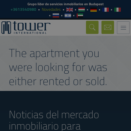
Grupo líder de servicios inmobiliarios en Budapest
+3613540980
Novedades
Togg
navi
The apartment you
were looking for was
either rented or sold.
Noticias del mercado
inmobiliario para