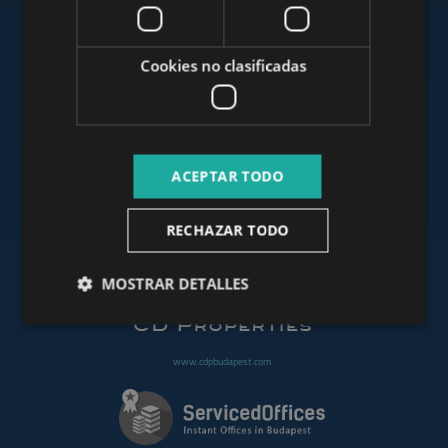
www.mybudapesthome.com
Cookies no clasificadas
www.budapestluxuryapartments.hu
ACEPTAR TODO
www.budapestoffices.net
RECHAZAR TODO
www.budapestpropertysellers.com
MOSTRAR DETALLES
www.cdpbudapest.com