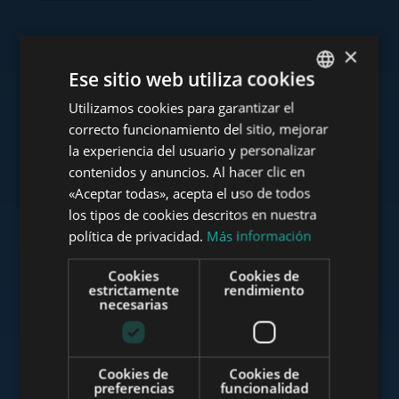
×
Consulte nuestra cartera
Ese sitio web utiliza cookies
Utilizamos cookies para garantizar el
ENGLISH
correcto funcionamiento del sitio, mejorar
HUNGARIAN
la experiencia del usuario y personalizar
GERMAN
contenidos y anuncios. Al hacer clic en
www.tower-investments.com
«Aceptar todas», acepta el uso de todos
FRENCH
los tipos de cookies descritos en nuestra
ITALIAN
política de privacidad.
Más información
www.towerassistance.com
SPANISH
Cookies
Cookies de
RUSSIAN
estrictamente
rendimiento
necesarias
ARABIC
www.towerconsulting.hu
Cookies de
Cookies de
preferencias
funcionalidad