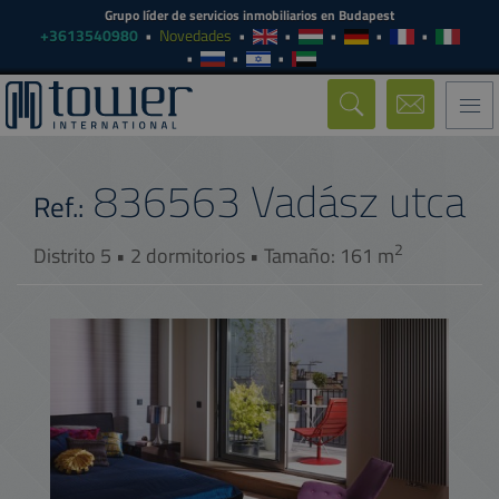
Grupo líder de servicios inmobiliarios en Budapest
+3613540980
Novedades
Togg
navi
836563
Vadász utca
Ref.:
2
Distrito 5 • 2 dormitorios • Tamaño: 161 m