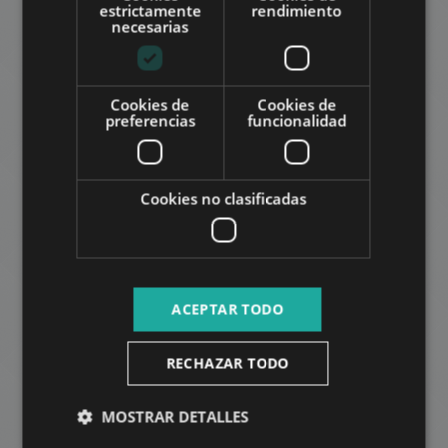
01
RUSSIAN
estrictamente
rendimiento
necesarias
ARABIC
Cookies de
Cookies de
preferencias
funcionalidad
PÁRIZSI UTCA
842.000 HUF
La renta:
2
Distrito 5 • 2 dormitorios • 100 m
Cookies no clasificadas
AÑADIR A LA LISTA
ACEPTAR TODO
RECHAZAR TODO
MOSTRAR DETALLES
HERCEGPRÍMÁS UTCA