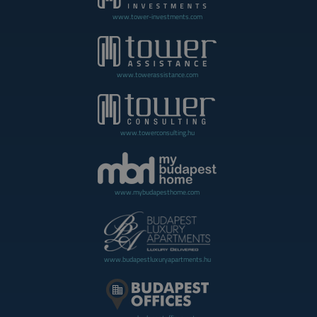
www.tower-investments.com
www.towerassistance.com
www.towerconsulting.hu
www.mybudapesthome.com
www.budapestluxuryapartments.hu