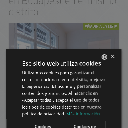
en Budapest en el mismo
distrito
AÑADIR A LA LISTA
×
Ese sitio web utiliza cookies
Utilizamos cookies para garantizar el
ENGLISH
FALK MIKSA UTCA
correcto funcionamiento del sitio, mejorar
HUNGARIAN
la experiencia del usuario y personalizar
659.000 HUF
La renta:
GERMAN
contenidos y anuncios. Al hacer clic en
2
Distrito 5 • 3 dormitorios • 150 m
«Aceptar todas», acepta el uso de todos
FRENCH
los tipos de cookies descritos en nuestra
ITALIAN
Disponible
AÑADIR A LA LISTA
política de privacidad.
Más información
desde
SPANISH
2026-09-
Cookies
Cookies de