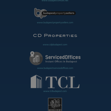
www.budapestoffices.net
www.budapestpropertysellers.com
www.cdpbudapest.com
www.budapestservicedoffices.com
www.tclbudapest.com