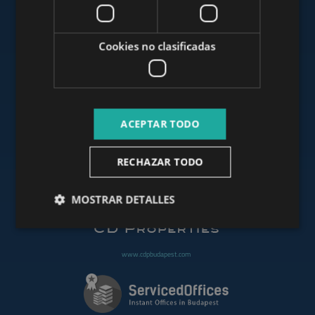
www.mybudapesthome.com
Cookies no clasificadas
www.budapestluxuryapartments.hu
ACEPTAR TODO
www.budapestoffices.net
RECHAZAR TODO
www.budapestpropertysellers.com
MOSTRAR DETALLES
www.cdpbudapest.com