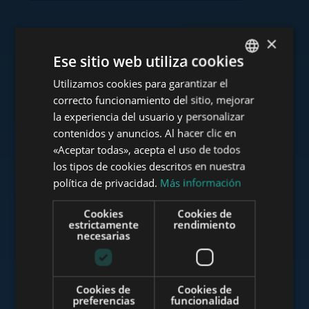
×
Consulte nuestra cartera
Ese sitio web utiliza cookies
Utilizamos cookies para garantizar el
ENGLISH
correcto funcionamiento del sitio, mejorar
HUNGARIAN
la experiencia del usuario y personalizar
GERMAN
contenidos y anuncios. Al hacer clic en
www.tower-investments.com
«Aceptar todas», acepta el uso de todos
FRENCH
los tipos de cookies descritos en nuestra
ITALIAN
política de privacidad.
Más información
www.towerassistance.com
SPANISH
Cookies
Cookies de
RUSSIAN
estrictamente
rendimiento
necesarias
ARABIC
www.towerconsulting.hu
Cookies de
Cookies de
preferencias
funcionalidad