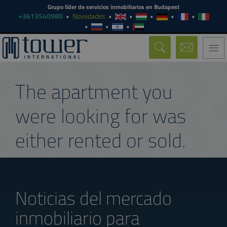
Grupo líder de servicios inmobiliarios en Budapest
+3613540980
Novedades
Togg
navi
The apartment you
were looking for was
either rented or sold.
Noticias del mercado
inmobiliario para