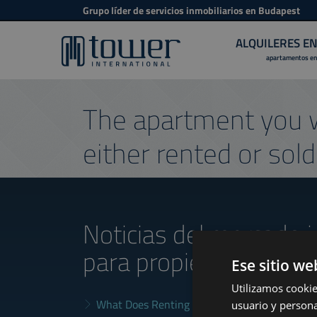
Grupo líder de servicios inmobiliarios en Budapest
ALQUILERES E
apartamentos en
The apartment you w
either rented or sold
Noticias del mercado i
para propietarios
Ese sitio we
Utilizamos cookie
What Does Renting in Budapest Really Cost?
usuario y persona