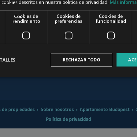
 cookies descritos en nuestra política de privacidad.
Más informa
t the End of August
Cookies de
Cookies de
Cookies de
Investor in 2026?
www.mybudapesthome.com
rendimiento
preferencias
funcionalidad
www
 a Smarter Renovation for
 Make Sense to Hire a
www.budapestpropertysellers.com
TALLES
RECHAZAR TODO
ACE
mart Move in 2026: A
www.tclbudapest.com
 de propiedades
Sobre nosotros
Apartamento Budapest
Política de privacidad