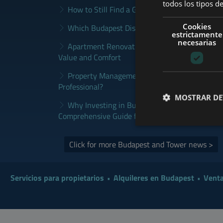
todos los tipos de
How to Still Find a Good Rental in Budapest a
Cookies
Which Budapest District Fits Which Property 
estrictamente
necesarias
Apartment Renovation Budapest: How to Plan
Value and Comfort
Property Management Budapest: When Does It
Professional?
MOSTRAR DE
Why Investing in Budapest Real Estate is a S
Comprehensive Guide for Investors
Click for more Budapest and Tower news >
Servicios para propietarios
Alquileres en Budapest
Venta