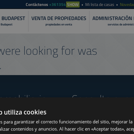
Contáctenos
+361354
SHOW
Mi lista de casas
Noveda
N BUDAPEST
VENTA DE PROPIEDADES
ADMINISTRACIÓN 
 Budapest
propiedades en venta
servicios de adminis
ere looking for was
.
nmobiliario
Consulte nues
b utiliza cookies
s para garantizar el correcto funcionamiento del sitio, mejorar la
lizar contenidos y anuncios. Al hacer clic en «Aceptar todas», ace
www.tower-investments.com