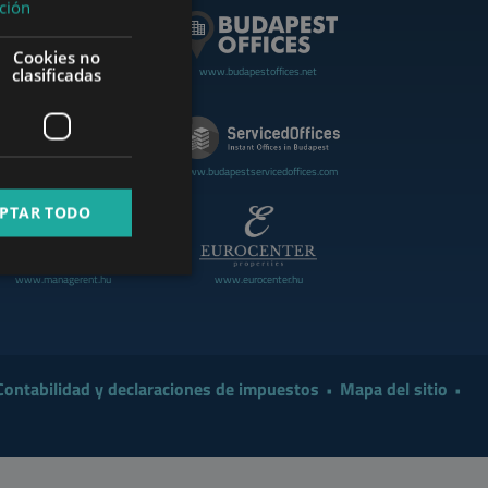
ción
GERMAN
Cookies no
FRENCH
www.budapestoffices.net
clasificadas
.budapestluxuryapartments.hu
ITALIAN
SPANISH
www.cdpbudapest.com
www.budapestservicedoffices.com
RUSSIAN
PTAR TODO
ARABIC
www.managerent.hu
www.eurocenter.hu
Contabilidad y declaraciones de impuestos
Mapa del sitio