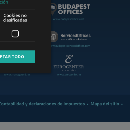
ción
GERMAN
Cookies no
FRENCH
www.budapestoffices.net
clasificadas
.budapestluxuryapartments.hu
ITALIAN
SPANISH
www.cdpbudapest.com
www.budapestservicedoffices.com
RUSSIAN
PTAR TODO
ARABIC
www.managerent.hu
www.eurocenter.hu
Contabilidad y declaraciones de impuestos
Mapa del sitio