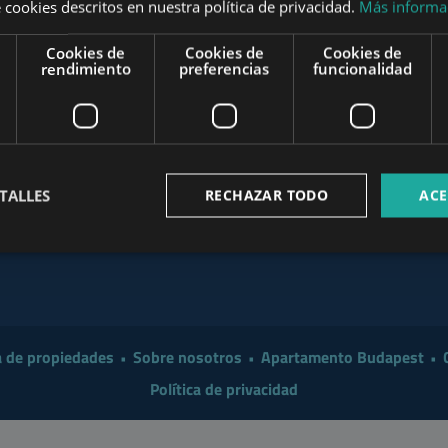
 cookies descritos en nuestra política de privacidad.
Más informa
Investor in 2026?
Cookies de
Cookies de
Cookies de
 a Smarter Renovation for
www.mybudapesthome.com
rendimiento
preferencias
funcionalidad
www
 Make Sense to Hire a
www.budapestpropertysellers.com
mart Move in 2026: A
TALLES
RECHAZAR TODO
ACE
ler & Buyer Guide
www.tclbudapest.com
 de propiedades
Sobre nosotros
Apartamento Budapest
Política de privacidad