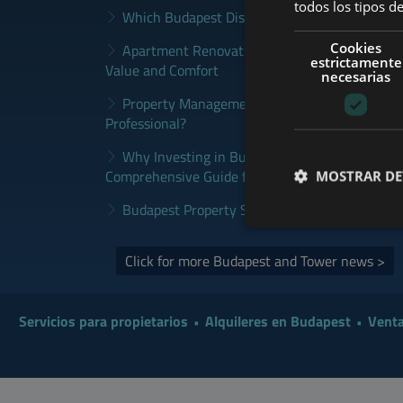
todos los tipos de
Which Budapest District Fits Which Property 
Cookies
Apartment Renovation Budapest: How to Plan
estrictamente
Value and Comfort
necesarias
Property Management Budapest: When Does It
Professional?
Why Investing in Budapest Real Estate is a S
Comprehensive Guide for Investors
MOSTRAR DE
Budapest Property Sales Market in 2026 | Sel
Click for more Budapest and Tower news >
Servicios para propietarios
Alquileres en Budapest
Venta