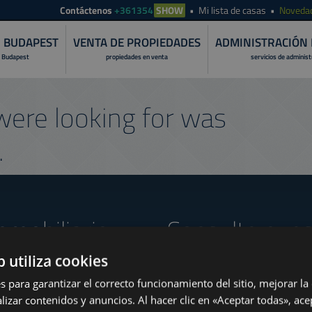
Contáctenos
+361354
SHOW
Mi lista de casas
Noveda
N BUDAPEST
VENTA DE PROPIEDADES
ADMINISTRACIÓN 
 Budapest
propiedades en venta
servicios de adminis
ere looking for was
.
nmobiliario
Consulte nues
b utiliza cookies
s para garantizar el correcto funcionamiento del sitio, mejorar la
t the End of August
lizar contenidos y anuncios. Al hacer clic en «Aceptar todas», ace
www.tower-investments.com