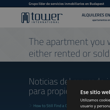
Grupo líder de servicios inmobiliarios en Budapest
ALQUILERES E
apartamentos en
The apartment you w
either rented or sold
Noticias del mercado i
para propietarios
Ese sitio we
Utilizamos cookie
How to Still Find a Good Rental in Budapest a
usuario y persona