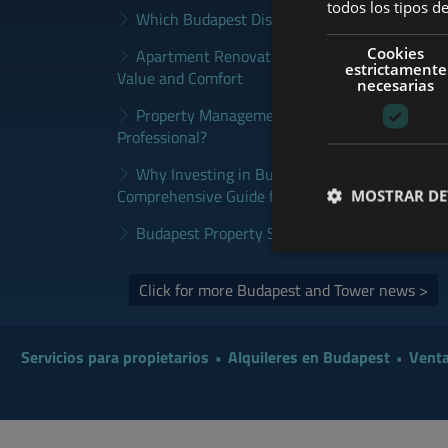
todos los tipos de
Which Budapest District Fits Which Property 
Cookies
Apartment Renovation Budapest: How to Plan
estrictamente
Value and Comfort
necesarias
Property Management Budapest: When Does It
Professional?
Why Investing in Budapest Real Estate is a S
Comprehensive Guide for Investors
MOSTRAR DE
Budapest Property Sales Market in 2026 | Sel
Click for more Budapest and Tower news >
Servicios para propietarios
Alquileres en Budapest
Venta