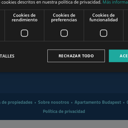
 cookies descritos en nuestra política de privacidad.
Más informa
Investor in 2026?
Cookies de
Cookies de
Cookies de
 a Smarter Renovation for
www.mybudapesthome.com
rendimiento
preferencias
funcionalidad
www
 Make Sense to Hire a
www.budapestpropertysellers.com
mart Move in 2026: A
TALLES
RECHAZAR TODO
ACE
ler & Buyer Guide
www.tclbudapest.com
 de propiedades
Sobre nosotros
Apartamento Budapest
Política de privacidad