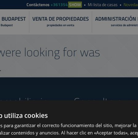
Contáctenos
+361354
SHOW
Mi lista de casas
Noveda
N BUDAPEST
VENTA DE PROPIEDADES
ADMINISTRACIÓN 
 Budapest
propiedades en venta
servicios de adminis
ere looking for was
.
nmobiliario
Consulte nues
b utiliza cookies
s para garantizar el correcto funcionamiento del sitio, mejorar la
t the End of August
lizar contenidos y anuncios. Al hacer clic en «Aceptar todas», ace
www.tower-investments.com