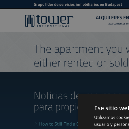
Grupo líder de servicios inmobiliarios en Budapest
ALQUILERES E
apartamentos en
The apartment you w
either rented or sold
Noticias del mercado i
para propietarios
Ese sitio we
Utilizamos cookie
How to Still Find a Good Rental in Budapest a
usuario y persona