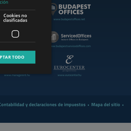
ción
GERMAN
Cookies no
FRENCH
www.budapestoffices.net
clasificadas
.budapestluxuryapartments.hu
ITALIAN
SPANISH
www.cdpbudapest.com
www.budapestservicedoffices.com
RUSSIAN
PTAR TODO
ARABIC
www.managerent.hu
www.eurocenter.hu
Contabilidad y declaraciones de impuestos
Mapa del sitio