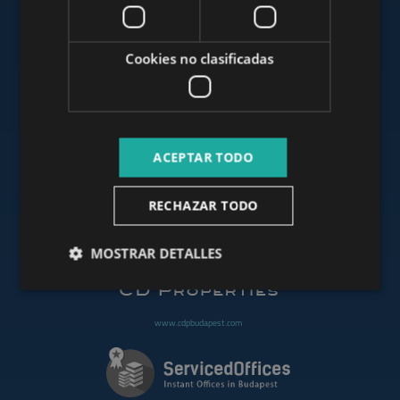
www.mybudapesthome.com
Cookies no clasificadas
www.budapestluxuryapartments.hu
ACEPTAR TODO
www.budapestoffices.net
RECHAZAR TODO
www.budapestpropertysellers.com
MOSTRAR DETALLES
www.cdpbudapest.com