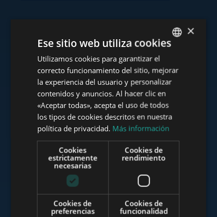
×
Consulte nuestra cartera
Ese sitio web utiliza cookies
Utilizamos cookies para garantizar el
ENGLISH
correcto funcionamiento del sitio, mejorar
HUNGARIAN
la experiencia del usuario y personalizar
GERMAN
contenidos y anuncios. Al hacer clic en
www.tower-investments.com
«Aceptar todas», acepta el uso de todos
FRENCH
los tipos de cookies descritos en nuestra
ITALIAN
política de privacidad.
Más información
www.towerassistance.com
SPANISH
Cookies
Cookies de
RUSSIAN
estrictamente
rendimiento
necesarias
ARABIC
www.towerconsulting.hu
Cookies de
Cookies de
preferencias
funcionalidad