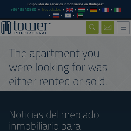
Grupo líder de servicios inmobiliarios en Budapest
+3613540980
Novedades
Togg
navi
The apartment you
were looking for was
either rented or sold.
Noticias del mercado
inmobiliario para