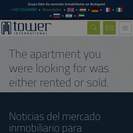
Grupo líder de servicios inmobiliarios en Budapest
+3613540980
Novedades
Togg
navi
The apartment you
were looking for was
either rented or sold.
Noticias del mercado
inmobiliario para