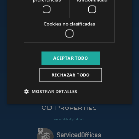
www.mybudapesthome.com
Cookies no clasificadas
www.budapestluxuryapartments.hu
ACEPTAR TODO
www.budapestoffices.net
RECHAZAR TODO
MOSTRAR DETALLES
www.budapestpropertysellers.com
www.cdpbudapest.com