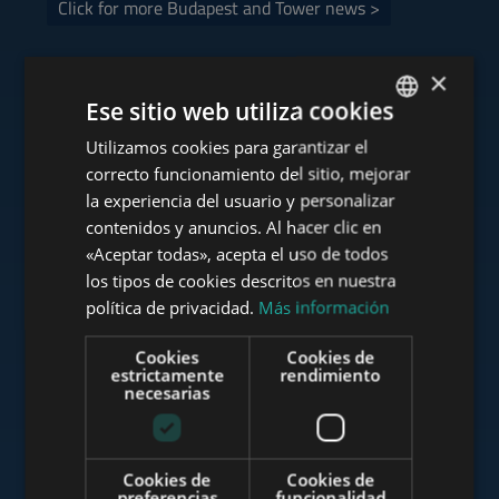
Click for more Budapest and Tower news >
×
Ese sitio web utiliza cookies
Consulte nuestra cartera
Utilizamos cookies para garantizar el
ENGLISH
correcto funcionamiento del sitio, mejorar
HUNGARIAN
la experiencia del usuario y personalizar
GERMAN
contenidos y anuncios. Al hacer clic en
«Aceptar todas», acepta el uso de todos
www.tower-investments.com
FRENCH
los tipos de cookies descritos en nuestra
ITALIAN
política de privacidad.
Más información
SPANISH
www.towerassistance.com
Cookies
Cookies de
RUSSIAN
estrictamente
rendimiento
necesarias
ARABIC
www.towerconsulting.hu
Cookies de
Cookies de
preferencias
funcionalidad