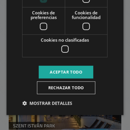
Cookies de
Cookies de
preferencias
funcionalidad
VÁCI ÚT ÜZLETHELYISÉG
Cookies no clasificadas
300.000 HUF
La renta:
2
Distrito 13 • 1 dormitorios • 27 m
AÑADIR A LA LISTA
ACEPTAR TODO
RECHAZAR TODO
MOSTRAR DETALLES
SZENT ISTVÁN PARK