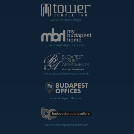
www.towerconsulting.hu
www.mybudapesthome.com
www.budapestluxuryapartments.hu
www.budapestoffices.net
www.budapestpropertysellers.com