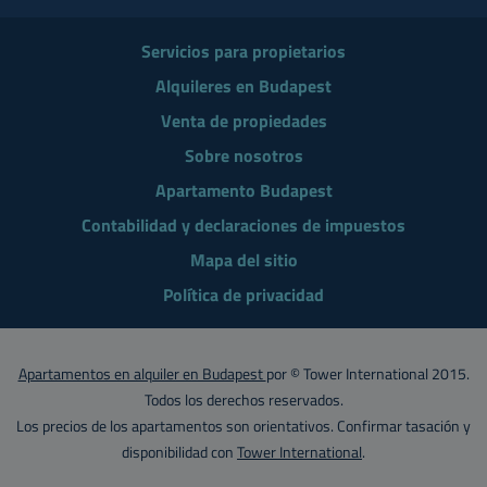
Servicios para propietarios
Alquileres en Budapest
Venta de propiedades
Sobre nosotros
Apartamento Budapest
Contabilidad y declaraciones de impuestos
Mapa del sitio
Política de privacidad
Apartamentos en alquiler en Budapest
por © Tower International 2015.
Todos los derechos reservados.
Los precios de los apartamentos son orientativos. Confirmar tasación y
disponibilidad con
Tower International
.