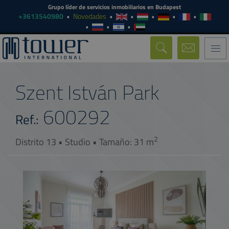
Grupo líder de servicios inmobiliarios en Budapest
+3613540980
Novedades
Togg
navi
Szent István Park
600292
Ref.:
2
Distrito 13 • Studio • Tamaño: 31 m