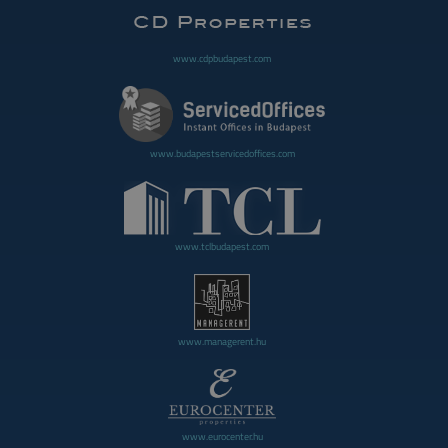
www.cdpbudapest.com
www.budapestservicedoffices.com
www.tclbudapest.com
www.managerent.hu
www.eurocenter.hu