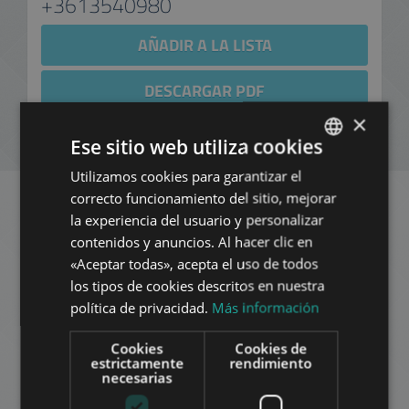
+3613540980
AÑADIR A LA LISTA
DESCARGAR PDF
×
NUEVA BÚSQUEDA
Ese sitio web utiliza cookies
Utilizamos cookies para garantizar el
ENGLISH
correcto funcionamiento del sitio, mejorar
HUNGARIAN
la experiencia del usuario y personalizar
Apartamentos similares
GERMAN
contenidos y anuncios. Al hacer clic en
en Budapest en el mismo
«Aceptar todas», acepta el uso de todos
FRENCH
los tipos de cookies descritos en nuestra
distrito
ITALIAN
política de privacidad.
Más información
SPANISH
Cookies
Cookies de
AÑADIR A LA LISTA
RUSSIAN
estrictamente
rendimiento
necesarias
ARABIC