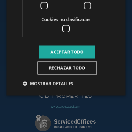
www.mybudapesthome.com
Cookies no clasificadas
www.budapestluxuryapartments.hu
ACEPTAR TODO
www.budapestoffices.net
RECHAZAR TODO
www.budapestpropertysellers.com
MOSTRAR DETALLES
www.cdpbudapest.com