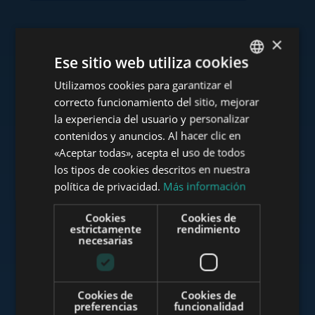
×
Consulte nuestra cartera
Ese sitio web utiliza cookies
Utilizamos cookies para garantizar el
ENGLISH
correcto funcionamiento del sitio, mejorar
HUNGARIAN
la experiencia del usuario y personalizar
GERMAN
contenidos y anuncios. Al hacer clic en
www.tower-investments.com
«Aceptar todas», acepta el uso de todos
FRENCH
los tipos de cookies descritos en nuestra
ITALIAN
política de privacidad.
Más información
www.towerassistance.com
SPANISH
Cookies
Cookies de
RUSSIAN
estrictamente
rendimiento
necesarias
ARABIC
www.towerconsulting.hu
Cookies de
Cookies de
preferencias
funcionalidad