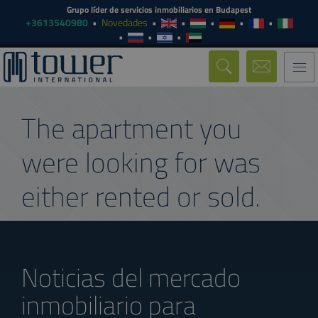
Grupo líder de servicios inmobiliarios en Budapest
+3613540980
Novedades
Togg
navi
The apartment you
were looking for was
either rented or sold.
Noticias del mercado
inmobiliario para