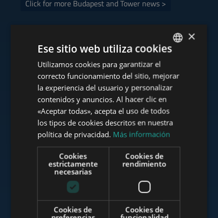
Click for more Budapest and Tower news >
×
Ese sitio web utiliza cookies
Consulte nuestra cartera
Utilizamos cookies para garantizar el
ENGLISH
correcto funcionamiento del sitio, mejorar
HUNGARIAN
la experiencia del usuario y personalizar
GERMAN
contenidos y anuncios. Al hacer clic en
«Aceptar todas», acepta el uso de todos
www.tower-investments.com
FRENCH
los tipos de cookies descritos en nuestra
ITALIAN
política de privacidad.
Más información
SPANISH
www.towerassistance.com
Cookies
Cookies de
RUSSIAN
estrictamente
rendimiento
necesarias
ARABIC
www.towerconsulting.hu
Cookies de
Cookies de
preferencias
funcionalidad