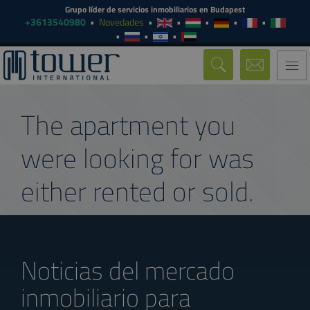
Grupo líder de servicios inmobiliarios en Budapest
+3613540980
Novedades
Togg
navi
The apartment you
were looking for was
either rented or sold.
Noticias del mercado
inmobiliario para