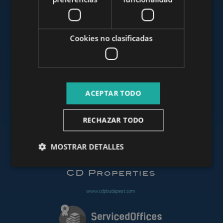
www.mybudapesthome.com
Cookies no clasificadas
www.budapestluxuryapartments.hu
ACEPTAR TODO
www.budapestoffices.net
RECHAZAR TODO
MOSTRAR DETALLES
www.budapestpropertysellers.com
www.cdpbudapest.com