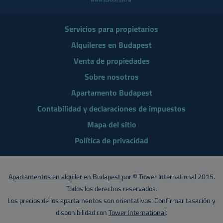
Servicios para propietarios
Alquileres en Budapest
Venta de propiedades
Sobre nosotros
Apartamento Budapest
Contabilidad y declaraciones de impuestos
Mapa del sitio
Política de privacidad
Apartamentos en alquiler en Budapest
por © Tower International 2015.
Todos los derechos reservados.
Los precios de los apartamentos son orientativos. Confirmar tasación y
disponibilidad con
Tower International
.