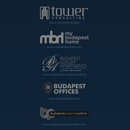
www.towerconsulting.hu
www.mybudapesthome.com
www.budapestluxuryapartments.hu
www.budapestoffices.net
www.budapestpropertysellers.com