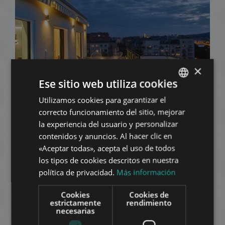
×
SZENT ISTVÁN PARK
Ese sitio web utiliza cookies
1.991.000 HUF
La renta:
Utilizamos cookies para garantizar el
ENGLISH
2
Distrito 13 • 3 dormitorios • 180 m
correcto funcionamiento del sitio, mejorar
HUNGARIAN
la experiencia del usuario y personalizar
AÑADIR A LA LISTA
GERMAN
contenidos y anuncios. Al hacer clic en
«Aceptar todas», acepta el uso de todos
FRENCH
los tipos de cookies descritos en nuestra
ITALIAN
política de privacidad.
Más información
SPANISH
Cookies
Cookies de
RUSSIAN
estrictamente
rendimiento
necesarias
ARABIC
PANNÓNIA UTCA