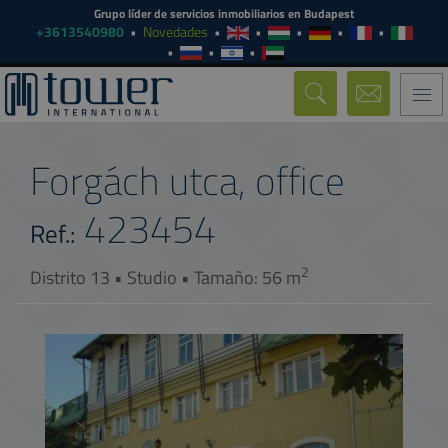
Grupo líder de servicios inmobiliarios en Budapest
+3613540980
Novedades
Togg
navi
Forgách utca, office
423454
Ref.:
2
Distrito 13 • Studio • Tamaño: 56 m