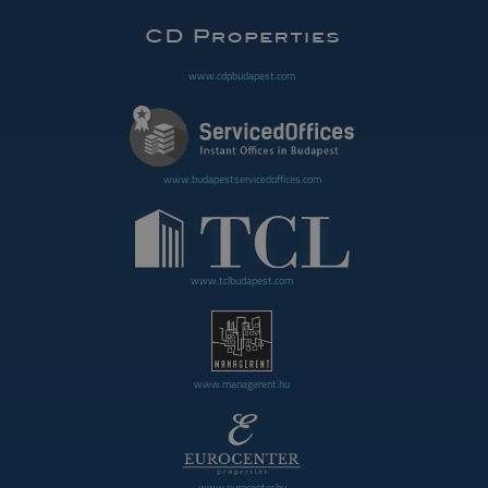
www.cdpbudapest.com
www.budapestservicedoffices.com
www.tclbudapest.com
www.managerent.hu
www.eurocenter.hu