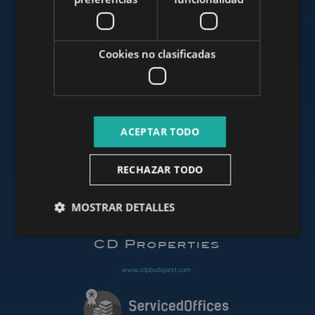
www.mybudapesthome.com
Cookies no clasificadas
www.budapestluxuryapartments.hu
ACEPTAR TODO
www.budapestoffices.net
RECHAZAR TODO
MOSTRAR DETALLES
www.budapestpropertysellers.com
www.cdpbudapest.com