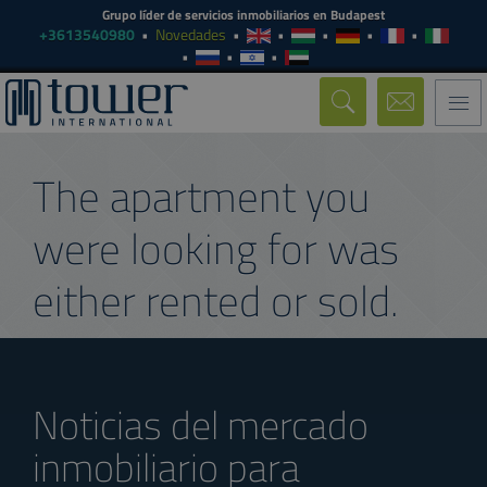
Grupo líder de servicios inmobiliarios en Budapest
+3613540980
Novedades
Togg
navi
The apartment you
were looking for was
either rented or sold.
Noticias del mercado
inmobiliario para