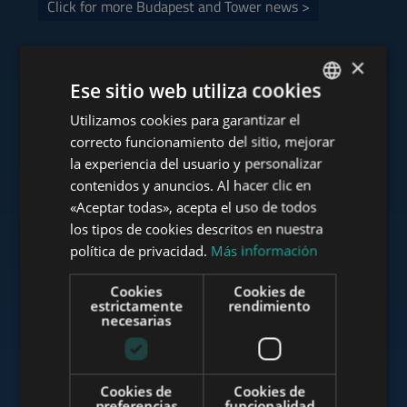
Click for more Budapest and Tower news >
×
Ese sitio web utiliza cookies
Consulte nuestra cartera
Utilizamos cookies para garantizar el
ENGLISH
correcto funcionamiento del sitio, mejorar
HUNGARIAN
la experiencia del usuario y personalizar
GERMAN
contenidos y anuncios. Al hacer clic en
«Aceptar todas», acepta el uso de todos
www.tower-investments.com
FRENCH
los tipos de cookies descritos en nuestra
ITALIAN
política de privacidad.
Más información
SPANISH
www.towerassistance.com
Cookies
Cookies de
RUSSIAN
estrictamente
rendimiento
necesarias
ARABIC
www.towerconsulting.hu
Cookies de
Cookies de
preferencias
funcionalidad