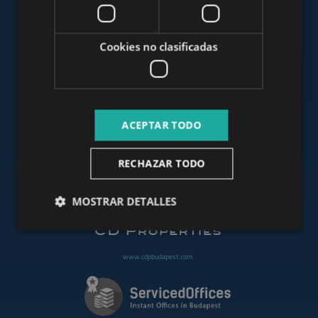
www.mybudapesthome.com
Cookies no clasificadas
www.budapestluxuryapartments.hu
ACEPTAR TODO
www.budapestoffices.net
RECHAZAR TODO
www.budapestpropertysellers.com
MOSTRAR DETALLES
www.cdpbudapest.com