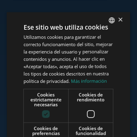
×
Consulte nuestra cartera
Ese sitio web utiliza cookies
Utilizamos cookies para garantizar el
ENGLISH
correcto funcionamiento del sitio, mejorar
HUNGARIAN
la experiencia del usuario y personalizar
GERMAN
contenidos y anuncios. Al hacer clic en
www.tower-investments.com
«Aceptar todas», acepta el uso de todos
FRENCH
los tipos de cookies descritos en nuestra
ITALIAN
política de privacidad.
Más información
www.towerassistance.com
SPANISH
Cookies
Cookies de
RUSSIAN
estrictamente
rendimiento
necesarias
ARABIC
www.towerconsulting.hu
Cookies de
Cookies de
preferencias
funcionalidad