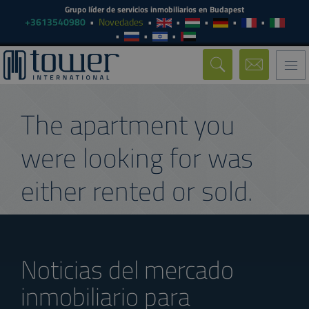
Grupo líder de servicios inmobiliarios en Budapest
+3613540980
Novedades
Togg
navi
The apartment you
were looking for was
either rented or sold.
Noticias del mercado
inmobiliario para