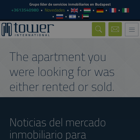
Grupo líder de servicios inmobiliarios en Budapest
+3613540980
Novedades
Togg
navi
The apartment you
were looking for was
either rented or sold.
Noticias del mercado
inmobiliario para