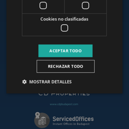
www.mybudapesthome.com
Cookies no clasificadas
www.budapestluxuryapartments.hu
ACEPTAR TODO
www.budapestoffices.net
RECHAZAR TODO
www.budapestpropertysellers.com
MOSTRAR DETALLES
www.cdpbudapest.com