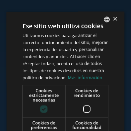
×
Consulte nuestra cartera
Ese sitio web utiliza cookies
Utilizamos cookies para garantizar el
ENGLISH
correcto funcionamiento del sitio, mejorar
HUNGARIAN
la experiencia del usuario y personalizar
GERMAN
contenidos y anuncios. Al hacer clic en
www.tower-investments.com
«Aceptar todas», acepta el uso de todos
FRENCH
los tipos de cookies descritos en nuestra
ITALIAN
política de privacidad.
Más información
www.towerassistance.com
SPANISH
Cookies
Cookies de
RUSSIAN
estrictamente
rendimiento
necesarias
ARABIC
www.towerconsulting.hu
Cookies de
Cookies de
preferencias
funcionalidad