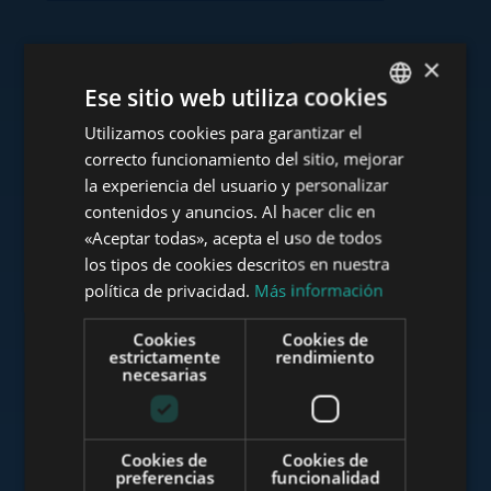
×
Consulte nuestra cartera
Ese sitio web utiliza cookies
Utilizamos cookies para garantizar el
ENGLISH
correcto funcionamiento del sitio, mejorar
HUNGARIAN
la experiencia del usuario y personalizar
GERMAN
contenidos y anuncios. Al hacer clic en
www.tower-investments.com
«Aceptar todas», acepta el uso de todos
FRENCH
los tipos de cookies descritos en nuestra
ITALIAN
política de privacidad.
Más información
www.towerassistance.com
SPANISH
Cookies
Cookies de
RUSSIAN
estrictamente
rendimiento
necesarias
ARABIC
www.towerconsulting.hu
Cookies de
Cookies de
preferencias
funcionalidad