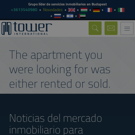
Grupo líder de servicios inmobiliarios en Budapest
+3613540980
Novedades
Togg
navi
The apartment you
were looking for was
either rented or sold.
Noticias del mercado
inmobiliario para