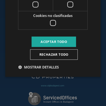
www.mybudapesthome.com
Cookies no clasificadas
www.budapestluxuryapartments.hu
ACEPTAR TODO
www.budapestoffices.net
RECHAZAR TODO
www.budapestpropertysellers.com
MOSTRAR DETALLES
www.cdpbudapest.com