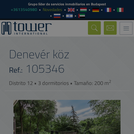
Grupo líder de servicios inmobiliarios en Budapest
+3613540980
Novedades
Togg
navi
Denevér köz
105346
Ref.:
2
Distrito 12 • 3 dormitorios • Tamaño: 200 m