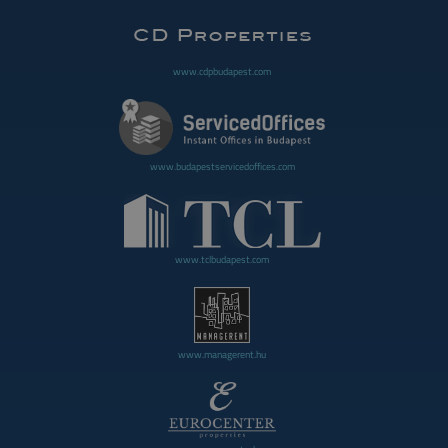
www.cdpbudapest.com
www.budapestservicedoffices.com
www.tclbudapest.com
www.managerent.hu