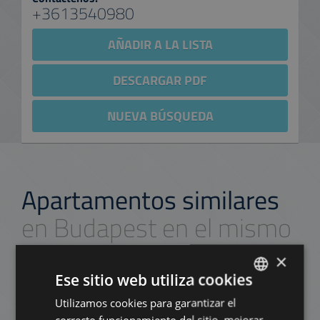
+3613540980
AÑADIR A LA LISTA
DESCARGAR PDF
NUEVA BÚSQUEDA
Apartamentos similares
en Budapest en el mismo
distrito
×
Ese sitio web utiliza cookies
AÑADIR A LA LISTA
Utilizamos cookies para garantizar el
ENGLISH
correcto funcionamiento del sitio, mejorar