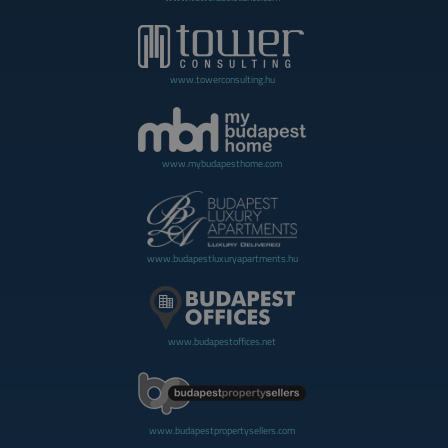
www.towerconsulting.hu
www.mybudapesthome.com
www.budapestluxuryapartments.hu
www.budapestoffices.net
www.budapestpropertysellers.com