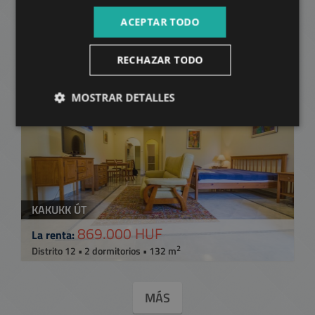
1.050.000 HUF
ACEPTAR TODO
La renta:
2
Distrito 12 • 4 dormitorios • 260 m
RECHAZAR TODO
AÑADIR A LA LISTA
MOSTRAR DETALLES
KAKUKK ÚT
869.000 HUF
La renta:
2
Distrito 12 • 2 dormitorios • 132 m
MÁS