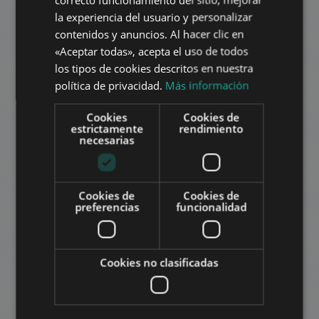
HUNGARIAN
la experiencia del usuario y personalizar
GERMAN
contenidos y anuncios. Al hacer clic en
«Aceptar todas», acepta el uso de todos
FRENCH
los tipos de cookies descritos en nuestra
ITALIAN
política de privacidad.
Más información
BUDAPEST XII. KERÜLET, MÁRTONVÖLGY UTCA
SPANISH
Cookies
Cookies de
797.540 HUF
RUSSIAN
La renta:
estrictamente
rendimiento
necesarias
2
Distrito 12 • 2 dormitorios • 103 m
ARABIC
AÑADIR A LA LISTA
Cookies de
Cookies de
preferencias
funcionalidad
Cookies no clasificadas
DERES UTCA