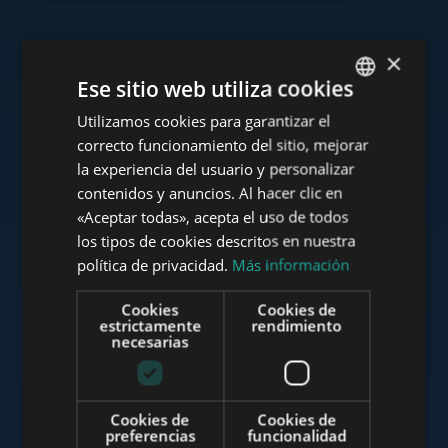
×
Consulte nuestra cartera
Ese sitio web utiliza cookies
Utilizamos cookies para garantizar el
ENGLISH
correcto funcionamiento del sitio, mejorar
HUNGARIAN
la experiencia del usuario y personalizar
GERMAN
contenidos y anuncios. Al hacer clic en
www.tower-investments.com
«Aceptar todas», acepta el uso de todos
FRENCH
los tipos de cookies descritos en nuestra
ITALIAN
política de privacidad.
Más información
www.towerassistance.com
SPANISH
Cookies
Cookies de
RUSSIAN
estrictamente
rendimiento
necesarias
ARABIC
www.towerconsulting.hu
Cookies de
Cookies de
preferencias
funcionalidad