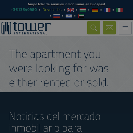
Grupo líder de servicios inmobiliarios en Budapest
+3613540980
Novedades
Togg
navi
The apartment you
were looking for was
either rented or sold.
Noticias del mercado
inmobiliario para