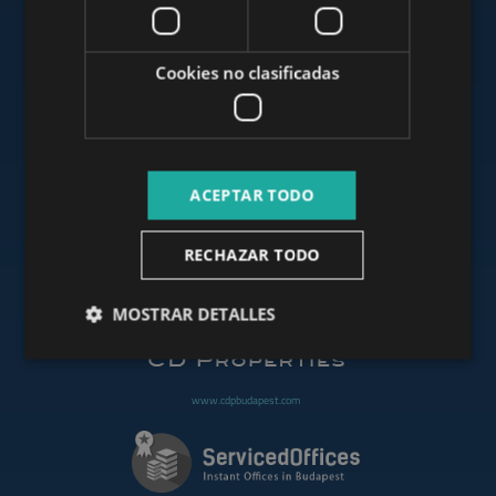
www.mybudapesthome.com
Cookies no clasificadas
www.budapestluxuryapartments.hu
ACEPTAR TODO
www.budapestoffices.net
RECHAZAR TODO
www.budapestpropertysellers.com
MOSTRAR DETALLES
www.cdpbudapest.com