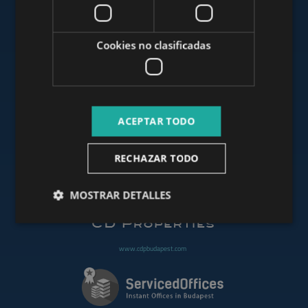
www.mybudapesthome.com
Cookies no clasificadas
www.budapestluxuryapartments.hu
ACEPTAR TODO
www.budapestoffices.net
RECHAZAR TODO
www.budapestpropertysellers.com
MOSTRAR DETALLES
www.cdpbudapest.com