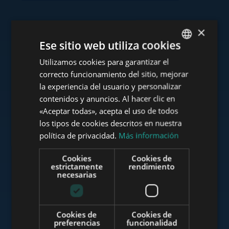
×
Consulte nuestra cartera
Ese sitio web utiliza cookies
Utilizamos cookies para garantizar el
ENGLISH
correcto funcionamiento del sitio, mejorar
HUNGARIAN
la experiencia del usuario y personalizar
GERMAN
contenidos y anuncios. Al hacer clic en
www.tower-investments.com
«Aceptar todas», acepta el uso de todos
FRENCH
los tipos de cookies descritos en nuestra
ITALIAN
política de privacidad.
Más información
www.towerassistance.com
SPANISH
Cookies
Cookies de
RUSSIAN
estrictamente
rendimiento
necesarias
ARABIC
www.towerconsulting.hu
Cookies de
Cookies de
preferencias
funcionalidad