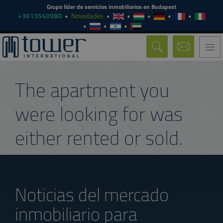
Grupo líder de servicios inmobiliarios en Budapest
+3613540980
Novedades
Togg
navi
The apartment you
were looking for was
either rented or sold.
Noticias del mercado
inmobiliario para