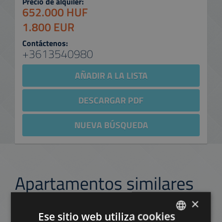
Precio de alquiler:
652.000 HUF
1.800 EUR
Contáctenos:
+3613540980
AÑADIR A LA LISTA
DESCARGAR PDF
NUEVA BÚSQUEDA
Apartamentos similares
en Budapest en el mismo
×
distrito
Ese sitio web utiliza cookies