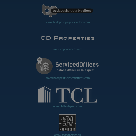
www.budapestpropertysellers.com
www.cdpbudapest.com
www.budapestservicedoffices.com
www.tclbudapest.com
www.managerent.hu