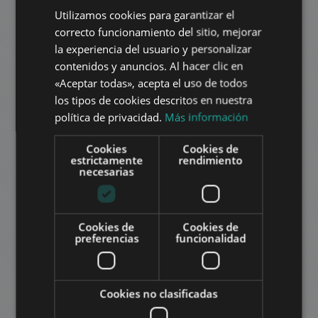
Utilizamos cookies para garantizar el
ENGLISH
correcto funcionamiento del sitio, mejorar
AÑADIR A LA LISTA
HUNGARIAN
la experiencia del usuario y personalizar
GERMAN
contenidos y anuncios. Al hacer clic en
«Aceptar todas», acepta el uso de todos
FRENCH
los tipos de cookies descritos en nuestra
ITALIAN
política de privacidad.
Más información
SPANISH
Cookies
Cookies de
RUSSIAN
estrictamente
rendimiento
BERKENYE UTCA
necesarias
ARABIC
4.887.000 HUF
La renta:
2
Distrito 2 • 15 dormitorios • 570 m
Cookies de
Cookies de
preferencias
funcionalidad
AÑADIR A LA LISTA
Cookies no clasificadas