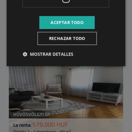
ACEPTAR TODO
MARGIT KRT.
350.000 HUF
La renta:
RECHAZAR TODO
2
Distrito 2 • 1 dormitorios • 38 m
MOSTRAR DETALLES
AÑADIR A LA LISTA
HŰVÖSVÖLGYI ÚT
579.000 HUF
La renta:
2
Distrito 2 • 2 dormitorios • 90 m