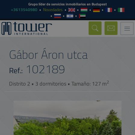
Grupo líder de servicios inmobiliarios en Budapest
+3613540980
Novedades
Togg
navi
Gábor Áron utca
102189
Ref.:
2
Distrito 2 • 3 dormitorios • Tamaño: 127 m