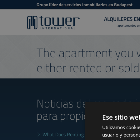
Grupo líder de servicios inmobiliarios en Budapest
ALQUILERES E
apartamentos en
The apartment you w
either rented or sold
Noticias del mercado i
para propietarios
Ese sitio we
Utilizamos cookie
What Does Renting in Budapest Really Cost?
usuario y persona