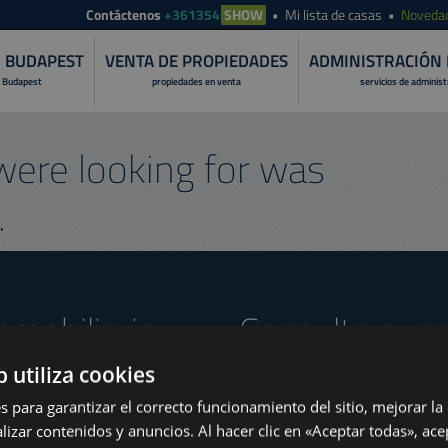
Contáctenos
+361354
SHOW
Mi lista de casas
Noveda
N BUDAPEST
VENTA DE PROPIEDADES
ADMINISTRACIÓN 
 Budapest
propiedades en venta
servicios de adminis
ere looking for was
.
nmobiliario
Consulte nues
b utiliza cookies
s para garantizar el correcto funcionamiento del sitio, mejorar la
lizar contenidos y anuncios. Al hacer clic en «Aceptar todas», ace
www.tower-investments.com