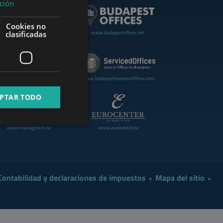
ción
GERMAN
Cookies no
FRENCH
www.budapestoffices.net
clasificadas
.budapestluxuryapartments.hu
ITALIAN
SPANISH
www.cdpbudapest.com
www.budapestservicedoffices.com
RUSSIAN
PTAR TODO
ARABIC
www.managerent.hu
www.eurocenter.hu
Contabilidad y declaraciones de impuestos
Mapa del sitio