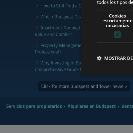
todos los tipos de
How to Still Find a Good Rental in Budapest a
Cookies
Which Budapest District Fits Which Property 
estrictamente
necesarias
Apartment Renovation Budapest: How to Plan
Value and Comfort
Property Management Budapest: When Does It
Professional?
MOSTRAR DE
Why Investing in Budapest Real Estate is a S
Comprehensive Guide for Investors
Click for more Budapest and Tower news >
Servicios para propietarios
Alquileres en Budapest
Venta