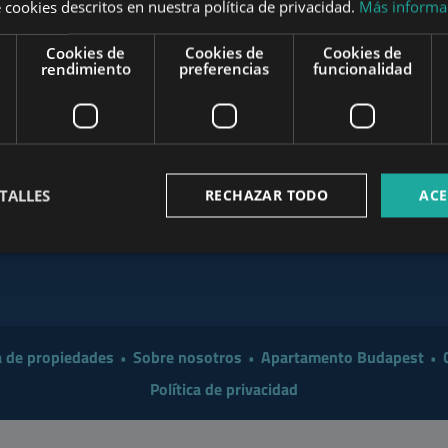
 cookies descritos en nuestra política de privacidad.
Más informa
t the End of August
Cookies de
Cookies de
Cookies de
Investor in 2026?
www.mybudapesthome.com
rendimiento
preferencias
funcionalidad
www
 a Smarter Renovation for
 Make Sense to Hire a
www.budapestpropertysellers.com
TALLES
RECHAZAR TODO
ACE
mart Move in 2026: A
www.tclbudapest.com
 de propiedades
Sobre nosotros
Apartamento Budapest
Política de privacidad