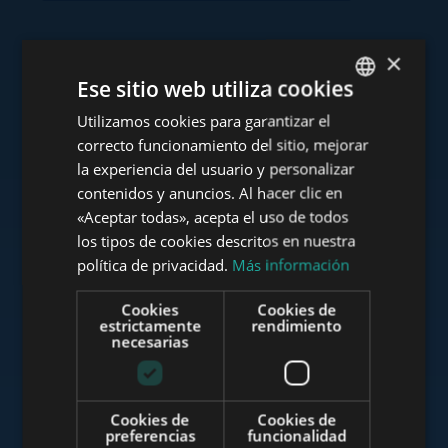
×
Consulte nuestra cartera
Ese sitio web utiliza cookies
Utilizamos cookies para garantizar el
ENGLISH
correcto funcionamiento del sitio, mejorar
HUNGARIAN
la experiencia del usuario y personalizar
GERMAN
contenidos y anuncios. Al hacer clic en
www.tower-investments.com
«Aceptar todas», acepta el uso de todos
FRENCH
los tipos de cookies descritos en nuestra
ITALIAN
política de privacidad.
Más información
www.towerassistance.com
SPANISH
Cookies
Cookies de
RUSSIAN
estrictamente
rendimiento
necesarias
ARABIC
www.towerconsulting.hu
Cookies de
Cookies de
preferencias
funcionalidad