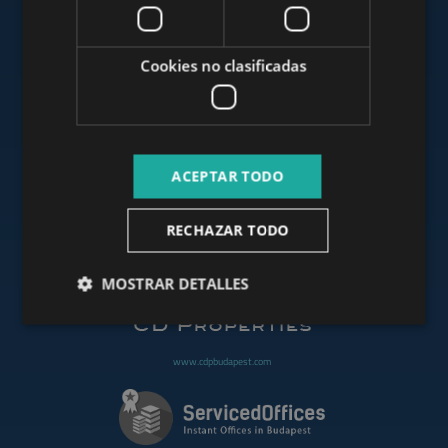
www.mybudapesthome.com
Cookies no clasificadas
www.budapestluxuryapartments.hu
ACEPTAR TODO
www.budapestoffices.net
RECHAZAR TODO
www.budapestpropertysellers.com
MOSTRAR DETALLES
www.cdpbudapest.com