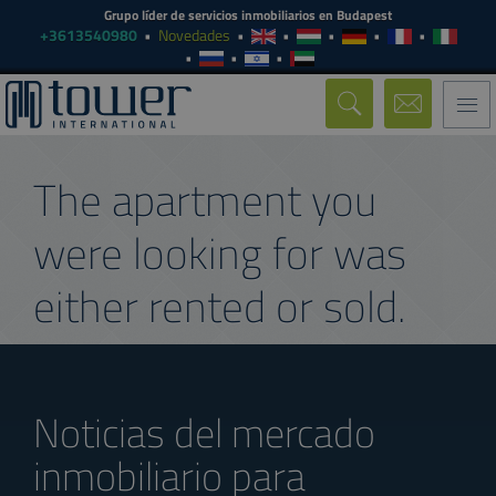
Grupo líder de servicios inmobiliarios en Budapest
+3613540980
Novedades
Togg
navi
The apartment you
were looking for was
either rented or sold.
Noticias del mercado
inmobiliario para