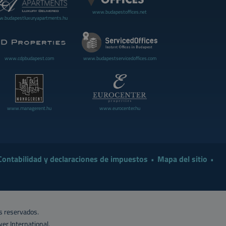
www.budapestoffices.net
.budapestluxuryapartments.hu
www.cdpbudapest.com
www.budapestservicedoffices.com
www.managerent.hu
www.eurocenter.hu
Contabilidad y declaraciones de impuestos
Mapa del sitio
s reservados.
er International
.