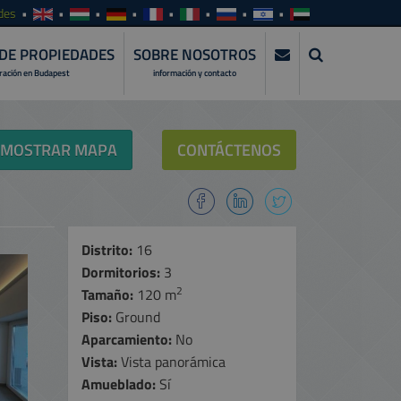
des
DE PROPIEDADES
SOBRE NOSOTROS
tración en Budapest
información y contacto
MOSTRAR MAPA
CONTÁCTENOS
Distrito:
16
Dormitorios:
3
2
Tamaño:
120 m
Piso:
Ground
Aparcamiento:
No
Vista:
Vista panorámica
Amueblado:
Sí