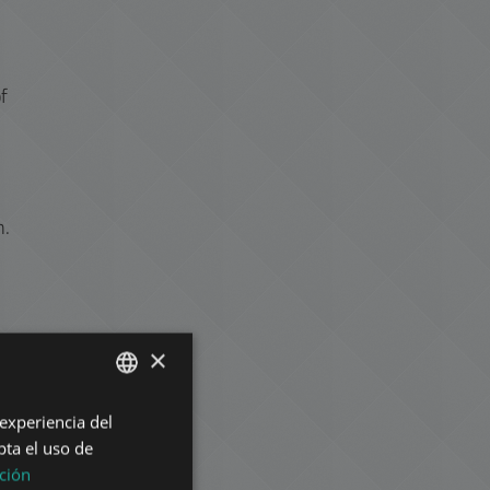
f
.
n.
×
 experiencia del
ENGLISH
pta el uso de
HUNGARIAN
ción
h