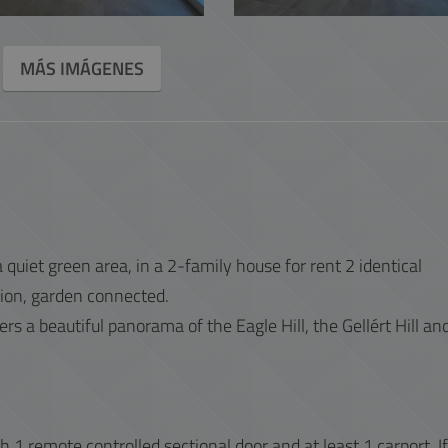
MÁS IMÁGENES
 a quiet green area, in a 2-family house for rent 2 identical
ion, garden connected.
s a beautiful panorama of the Eagle Hill, the Gellért Hill an
1 remote controlled sectional door and at least 1 carport. If