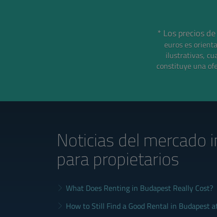
* Los precios de
euros es orient
ilustrativas, cu
constituye una ofe
Noticias del mercado i
para propietarios
What Does Renting in Budapest Really Cost?
How to Still Find a Good Rental in Budapest a