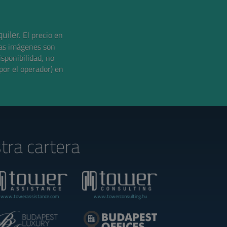
uiler.
El precio en
as imágenes son
isponibilidad, no
por el operador) en
tra cartera
www.towerassistance.com
www.towerconsulting.hu