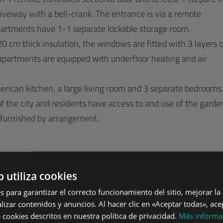
riveway with a bell-crank. The entrance is via a remote
apartments have 1-1 separate lockable storage room.
0 cm thick insulation, the windows are fitted with 3 layers o
 apartments are equipped with underfloor heating and air
rican kitchen, a large living room and 3 separate bedrooms
f the city and residents have access to and use of the garde
 furnished by arrangement.
ose by, with numerous bus stops and the Metro 4 terminus and
b utiliza cookies
e is also easy access to several shopping centres.
s para garantizar el correcto funcionamiento del sitio, mejorar la
lizar contenidos y anuncios. Al hacer clic en «Aceptar todas», ace
 cookies descritos en nuestra política de privacidad.
Más informa
m of 1 year and can be moved in immediately with a 2 mont