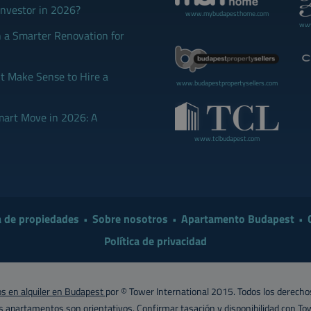
Investor in 2026?
www.mybudapesthome.com
www
 a Smarter Renovation for
 Make Sense to Hire a
www.budapestpropertysellers.com
mart Move in 2026: A
www.tclbudapest.com
 de propiedades
Sobre nosotros
Apartamento Budapest
Política de privacidad
 en alquiler en Budapest
por © Tower International 2015. Todos los derecho
os apartamentos son orientativos. Confirmar tasación y disponibilidad con
Tow