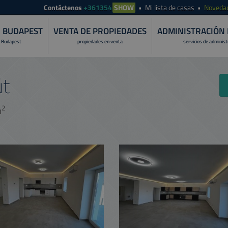
Contáctenos
+361354
SHOW
Mi lista de casas
Noveda
N BUDAPEST
VENTA DE PROPIEDADES
ADMINISTRACIÓN 
 Budapest
propiedades en venta
servicios de adminis
út
2
m