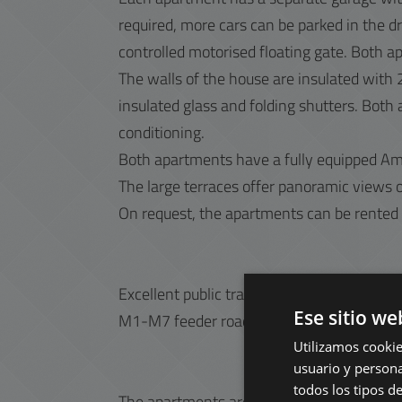
required, more cars can be parked in the d
controlled motorised floating gate. Both 
The walls of the house are insulated with 2
insulated glass and folding shutters. Both
conditioning.
Both apartments have a fully equipped Ame
The large terraces offer panoramic views o
On request, the apartments can be rented
Excellent public transport options are cl
Ese sitio we
M1-M7 feeder road within easy reach. Ther
Utilizamos cookie
usuario y persona
todos los tipos de
The apartments are for rent for a minimu