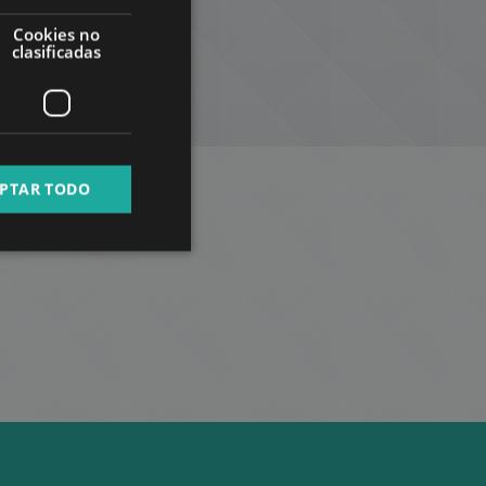
GERMAN
Cookies no
FRENCH
clasificadas
ITALIAN
SPANISH
RUSSIAN
PTAR TODO
ARABIC
strito