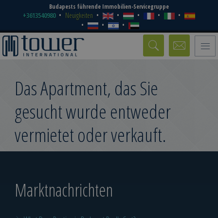
Budapests führende Immobilien-Servicegruppe
+3613540980
Neuigkeiten
Toggle
naviga
Das Apartment, das Sie
gesucht wurde entweder
vermietet oder verkauft.
Marktnachrichten