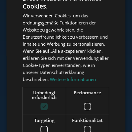
Cookies.
ENGLISH
Wir verwenden Cookies, um das
HUNGARIAN
ordnungsgemäße Funktionieren der
www.tower-investments.com
GERMAN
Website zu gewährleisten, die
Benutzerfreundlichkeit zu verbessern und
FRENCH
Inhalte und Werbung zu personalisieren.
ITALIAN
www.towerassistance.com
Wenn Sie auf „Alle akzeptieren“ klicken,
SPANISH
erklären Sie sich mit der Verwendung aller
Cookie-Typen einverstanden, wie in
RUSSIAN
unserer Datenschutzerklärung
www.towerconsulting.hu
ARABIC
beschrieben.
Weitere Informationen
Unbedingt
Performance
erforderlich
www.mybudapesthome.com
Targeting
Funktionalität
www.budapestluxuryapartments.hu