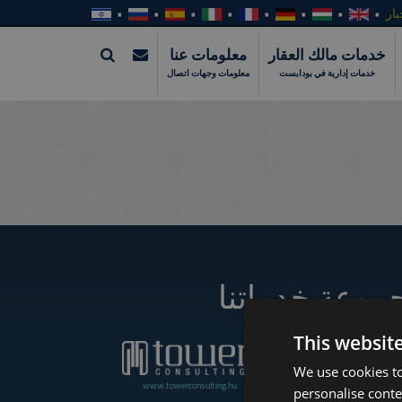
بار
خدمات مالك العقار
معلومات عنا
خدمات إدارية في بودابست
معلومات وجهات اتصال
موعة خدماتنا
This websit
We use cookies to
www.towerconsulting.hu
www.towerassistance.com
personalise conte