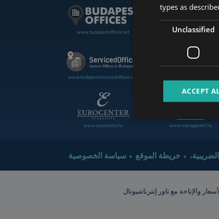
types as described
Unclassified
www.budapestoffices.net
www.budapestluxuryapartment
www.cdpbudapest.com
www.budapestservicedoffices.com
ACCEPT A
www.eurocenter.hu
www.managerent.hu
 الضريبية
خريطة الموقع
سياسة الخصوصية