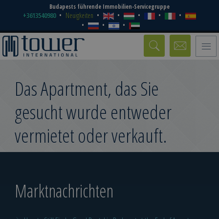
Budapests führende Immobilien-Servicegruppe
+3613540980
Neuigkeiten
Toggle
naviga
Das Apartment, das Sie
gesucht wurde entweder
vermietet oder verkauft.
Marktnachrichten