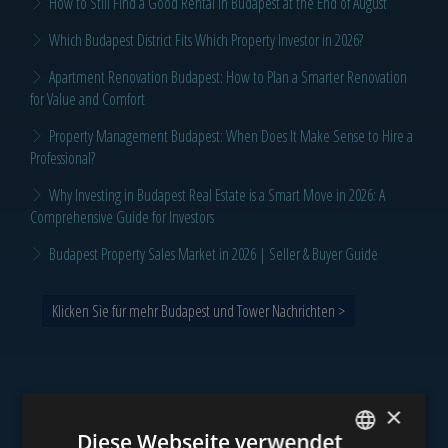
How to Still Find a Good Rental in Budapest at the End of August
Which Budapest District Fits Which Property Investor in 2026?
Apartment Renovation Budapest: How to Plan a Smarter Renovation
for Value and Comfort
Property Management Budapest: When Does It Make Sense to Hire a
Professional?
Why Investing in Budapest Real Estate is a Smart Move in 2026: A
Comprehensive Guide for Investors
Budapest Property Sales Market in 2026 | Seller & Buyer Guide
Klicken Sie für mehr Budapest und Tower Nachrichten >
×
Unser Portfolio
Diese Webseite verwendet