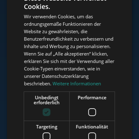
Cookies.
ENGLISH
Wir verwenden Cookies, um das
HUNGARIAN
ordnungsgemäße Funktionieren der
www.tower-investments.com
GERMAN
Website zu gewährleisten, die
Benutzerfreundlichkeit zu verbessern und
FRENCH
Inhalte und Werbung zu personalisieren.
ITALIAN
www.towerassistance.com
Wenn Sie auf „Alle akzeptieren“ klicken,
SPANISH
erklären Sie sich mit der Verwendung aller
Cookie-Typen einverstanden, wie in
RUSSIAN
unserer Datenschutzerklärung
www.towerconsulting.hu
ARABIC
beschrieben.
Weitere Informationen
Unbedingt
Performance
erforderlich
www.mybudapesthome.com
Targeting
Funktionalität
www.budapestluxuryapartments.hu