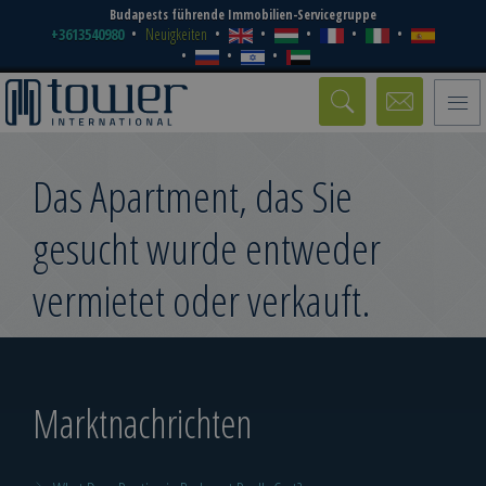
Budapests führende Immobilien-Servicegruppe
+3613540980
Neuigkeiten
Toggle
naviga
Das Apartment, das Sie
gesucht wurde entweder
vermietet oder verkauft.
Marktnachrichten