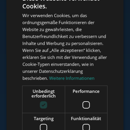
Cookies.
ENGLISH
Wir verwenden Cookies, um das
HUNGARIAN
ordnungsgemäße Funktionieren der
www.tower-investments.com
GERMAN
Website zu gewährleisten, die
Benutzerfreundlichkeit zu verbessern und
FRENCH
Inhalte und Werbung zu personalisieren.
ITALIAN
www.towerassistance.com
Wenn Sie auf „Alle akzeptieren“ klicken,
SPANISH
erklären Sie sich mit der Verwendung aller
Cookie-Typen einverstanden, wie in
RUSSIAN
unserer Datenschutzerklärung
www.towerconsulting.hu
ARABIC
beschrieben.
Weitere Informationen
Unbedingt
Performance
erforderlich
www.mybudapesthome.com
Targeting
Funktionalität
www.budapestluxuryapartments.hu